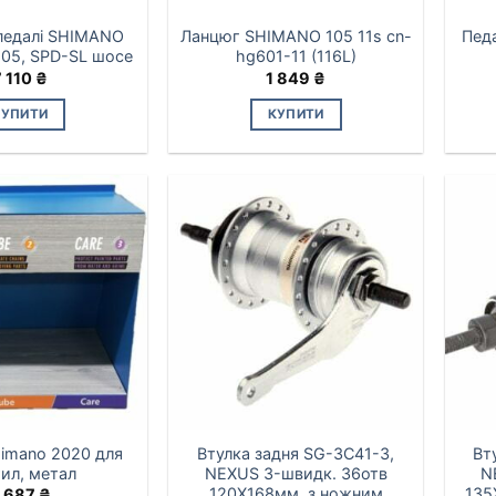
 педалі SHIMANO
Ланцюг SHIMANO 105 11s cn-
Пед
105, SPD-SL шосе
hg601-11 (116L)
7 110
₴
1 849
₴
КУПИТИ
КУПИТИ
himano 2020 для
Втулка задня SG-3C41-3,
Вт
ил, метал
NEXUS 3-швидк. 36отв
N
120X168мм, з ножним
135
 687
₴