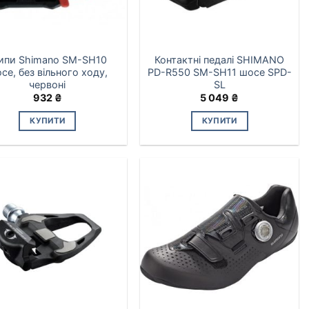
пи Shimano SM-SH10
Контактні педалі SHIMANO
се, без вільного ходу,
PD-R550 SM-SH11 шосе SPD-
червоні
SL
932
₴
5 049
₴
КУПИТИ
КУПИТИ