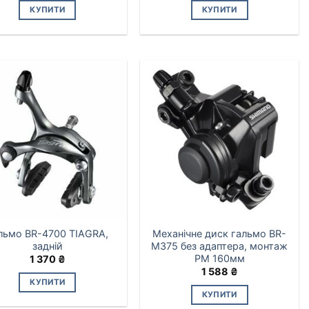
КУПИТИ
КУПИТИ
льмо BR-4700 TIAGRA,
Механічне диск гальмо BR-
задній
M375 без адаптера, монтаж
PМ 160мм
1 370
₴
1 588
₴
КУПИТИ
КУПИТИ