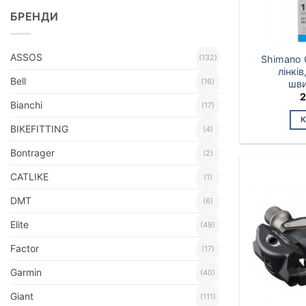
БРЕНДИ
ASSOS
(132)
Shimano 
лінків
Bell
(16)
шв
2
Bianchi
(17)
BIKEFITTING
(4)
Bontrager
(2)
CATLIKE
(1)
DMT
(6)
Elite
(49)
Factor
(17)
Garmin
(40)
Giant
(111)