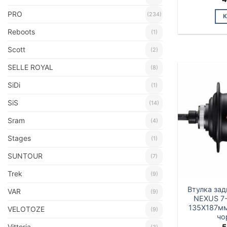
PRO
(234)
Reboots
(1)
Scott
(2)
SELLE ROYAL
(8)
SiDi
(1)
SiS
(14)
Sram
(4)
Stages
(1)
SUNTOUR
(7)
Trek
(9)
Втулка за
VAR
(9)
NEXUS 7-
135X187м
VELOTOZE
(9)
чо
5
Vittoria
(3)