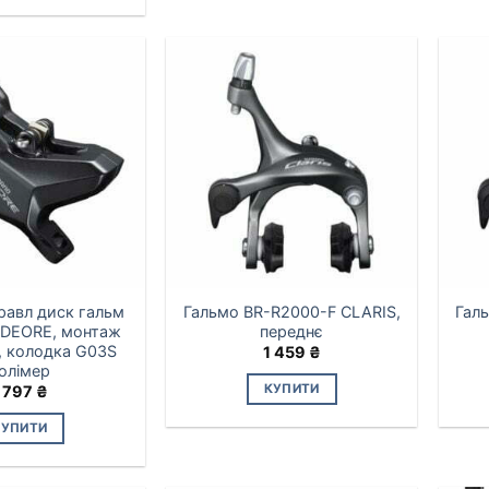
дравл диск гальм
Гальмо BR-R2000-F CLARIS,
Гал
 DEORE, монтаж
переднє
 колодка G03S
1 459
₴
олімер
КУПИТИ
 797
₴
КУПИТИ