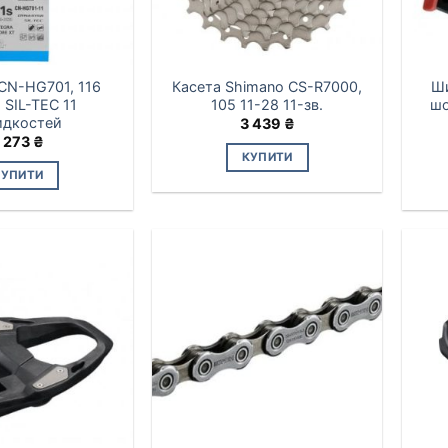
CN-HG701, 116
Касета Shimano CS-R7000,
Ши
, SIL-TEC 11
105 11-28 11-зв.
шо
идкостей
3 439
₴
 273
₴
КУПИТИ
КУПИТИ