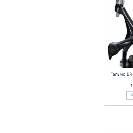
Гальмо BR
1