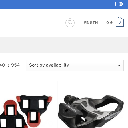
0
УВІЙТИ
0
₴
40 із 954