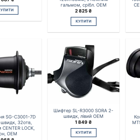
гальмом, срібл. ОЕМ
CE
КУПИТИ
2 825
₴
КУПИТИ
Шифтер SL-R3000 SORA 2-
швидк, лівий ОЕМ
дня SG-C3001-7D
Ко
1 849
₴
швидк, 32отв,
MT5
м CENTER LOCK,
КУПИТИ
рн, OEM
 968
₴