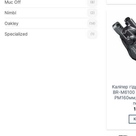
Muc Off
(8)
Nimbl
(2)
Oakley
(14)
Specialized
(1)
Каліпер гі
BR-M6100
РМ160мм,
п
1