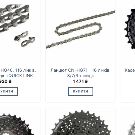
G40, 116 лінків,
Ланцюг CN-HG71, 116 лінків,
Касе
дк +QUICK LINK
8/7/6-швидк
920
₴
1 471
₴
КУПИТИ
КУПИТИ