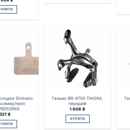
КУПИТИ
колодки Shimano
Гальмо BR-4700 TIAGRA,
Га
олімер/resin
передній
PB05SRXA
1 608
₴
321
₴
КУПИТИ
КУПИТИ