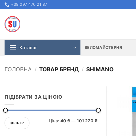
Skip
+38 097 470 21 87
to
content
Каталог
ВЕЛОМАЙСТЕРНЯ
ГОЛОВНА
/
ТОВАР БРЕНД
/
SHIMANO
ПІДІБРАТИ ЗА ЦІНОЮ
Мінімальна
Найбільша
Ціна:
40 ₴
—
101 220 ₴
ціна
ціна
ФІЛЬТР