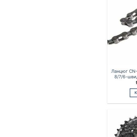
Ланцюг CN-H
8/7/6-шви