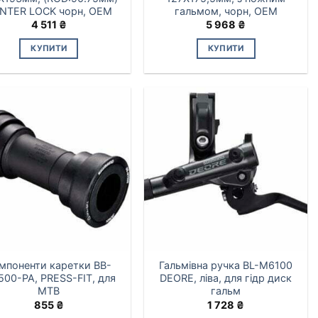
NTER LOCK чорн, OEM
гальмом, чорн, OEM
4 511
₴
5 968
₴
КУПИТИ
КУПИТИ
мпоненти каретки BB-
Гальмівна ручка BL-M6100
00-PA, PRESS-FIT, для
DEORE, ліва, для гідр диск
MTB
гальм
855
₴
1 728
₴