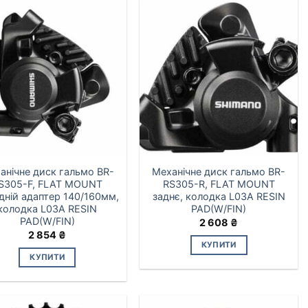
анічне диск гальмо BR-
Механічне диск гальмо BR-
S305-F, FLAT MOUNT
RS305-R, FLAT MOUNT
дній адаптер 140/160мм,
заднє, колодка L03A RESIN
колодка L03A RESIN
PAD(W/FIN)
PAD(W/FIN)
2 608
₴
2 854
₴
КУПИТИ
КУПИТИ