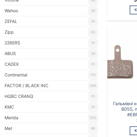
Wahoo
(3)
ZEFAL
(1)
Zipp
(2)
226ERS
(1)
ABUS
(3)
CADEX
(1)
Continental
(11)
FACTOR / BLACK INC
(34)
HQBC CRANQ
(1)
Гальмівні 
KMC
(1)
B05S, п
#EB
Merida
(22)
Met
(6)