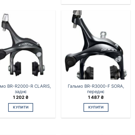
ьмо BR-R2000-R CLARIS,
Гальмо BR-R3000-F SORA,
заднє
переднє
1 202
₴
1 487
₴
КУПИТИ
КУПИТИ