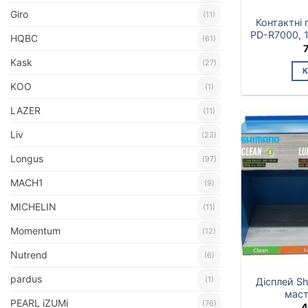
Giro
(11)
Контактні
PD-R7000, 
HQBC
(61)
Kask
(27)
KOO
(1)
LAZER
(11)
Liv
(23)
Longus
(97)
MACH1
(9)
MICHELIN
(11)
Momentum
(12)
Nutrend
(6)
pardus
(1)
Дісплей S
маст
PEARL iZUMi
(76)
4