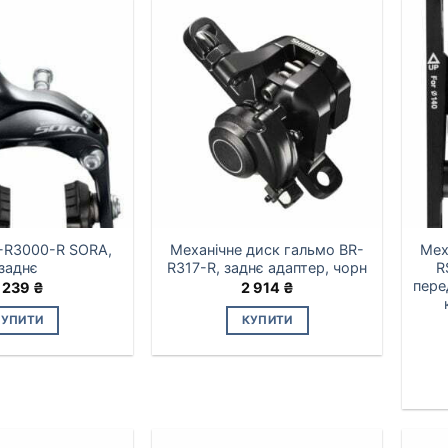
-R3000-R SORA,
Механічне диск гальмо BR-
Мех
заднє
R317-R, заднє адаптер, чорн
R
пере
 239
₴
2 914
₴
КУПИТИ
КУПИТИ