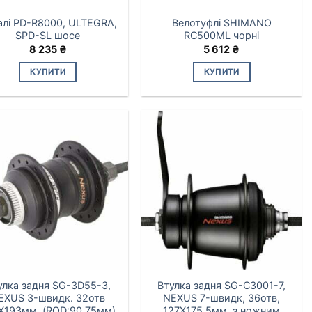
алі PD-R8000, ULTEGRA,
Велотуфлі SHIMANO
SPD-SL шосе
RC500ML чорні
8 235
₴
5 612
₴
КУПИТИ
КУПИТИ
улка задня SG-3D55-3,
Втулка задня SG-C3001-7,
EXUS 3-швидк. 32отв
NEXUS 7-швидк, 36отв,
X193мм, (ROD:90.75мм)
127X175,5мм, з ножним