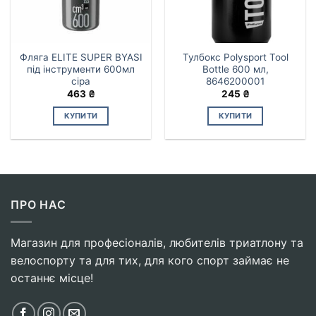
Фляга ELITE SUPER BYASI
Тулбокс Polysport Tool
під інструменти 600мл
Bottle 600 мл,
сіра
8646200001
463
₴
245
₴
КУПИТИ
КУПИТИ
ПРО НАС
Магазин для професіоналів, любителів триатлону та
велоспорту та для тих, для кого спорт займає не
останнє місце!