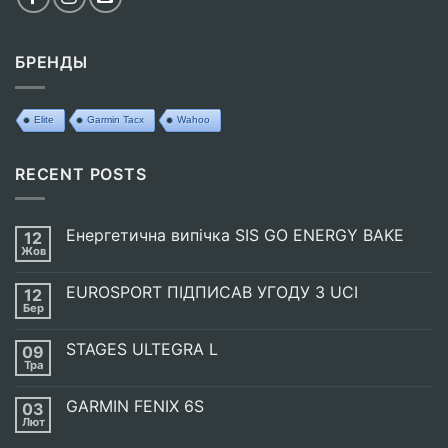
БРЕНДЫ
Elite
Garmin Tacx
Wahoo
RECENT POSTS
Енергетична випічка SIS GO ENERGY BAKE
12
Жов
Немає
Коментарів
до
EUROSPORT ПІДПИСАВ УГОДУ З UCI
12
Енергетична
випічка
Бер
Немає
SIS
Коментарів
GO
до
ENERGY
STAGES ULTEGRA L
09
EUROSPORT
BAKE
ПІДПИСАВ
Тра
Немає
УГОДУ
Коментарів
З
до
UCI
GARMIN FENIX 6S
03
STAGES
ULTEGRA
Лют
Немає
L
Коментарів