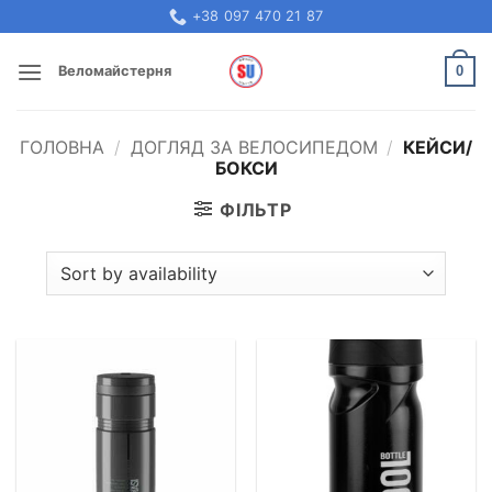
Skip
+38 097 470 21 87
to
content
0
Веломайстерня
ГОЛОВНА
/
ДОГЛЯД ЗА ВЕЛОСИПЕДОМ
/
КЕЙСИ/
БОКСИ
ФІЛЬТР