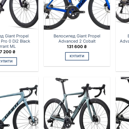
д Giant Propel
Велосипед Giant Propel
Pro 0 Di2 Black
Advanced 2 Cobalt
Adva
rrant ML
131 600
₴
7 200
₴
КУПИТИ
КУПИТИ
Цей
товар
має
кілька
варіантів.
Параметри
можна
вибрати
на
сторінці