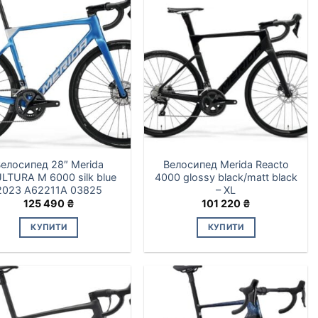
елосипед 28″ Merida
Велосипед Merida Reacto
LTURA M 6000 silk blue
4000 glossy black/matt blаck
2023 A62211A 03825
– XL
125 490
₴
101 220
₴
КУПИТИ
КУПИТИ