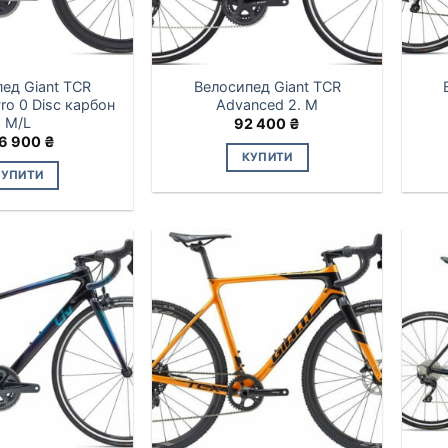
ед Giant TCR
Велосипед Giant TCR
ro 0 Disc карбон
Advanced 2. M
M/L
92 400
₴
6 900
₴
КУПИТИ
КУПИТИ