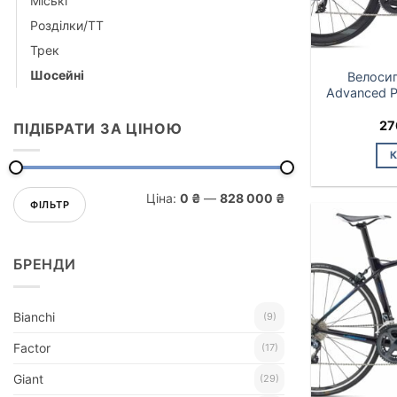
Міські
Розділки/ТТ
Трек
Шосейні
Велосип
Advanced P
27
ПІДІБРАТИ ЗА ЦІНОЮ
Мінімальна
Найбільша
Ціна:
0 ₴
—
828 000 ₴
ціна
ціна
ФІЛЬТР
БРЕНДИ
Bianchi
(9)
Factor
(17)
Giant
(29)