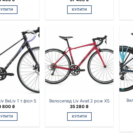
КУПИТИ
КУПИТИ
Цей
товар
має
кілька
варіантів.
Параметри
можна
вибрати
на
сторінці
товару
Вел
v BeLiv 1 т.фіол S
Велосипед Liv Avail 2 рож XS
0 800
₴
35 280
₴
КУПИТИ
КУПИТИ