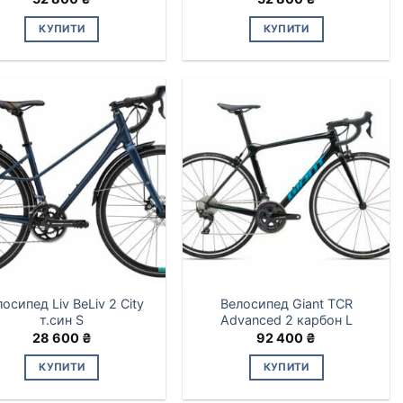
КУПИТИ
КУПИТИ
осипед Liv BeLiv 2 City
Велосипед Giant TCR
т.син S
Advanced 2 карбон L
28 600
₴
92 400
₴
КУПИТИ
КУПИТИ