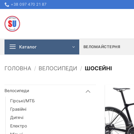
Skip
+38 097 470 21 87
to
content
Каталог
ВЕЛОМАЙСТЕРНЯ
ГОЛОВНА
/
ВЕЛОСИПЕДИ
/
ШОСЕЙНІ
Велосипеди
Гірські/МТБ
Гравійні
Дитячі
Електро