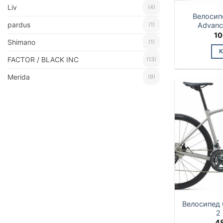
Liv
(4)
Велосип
pardus
(1)
Advance
10
Shimano
(1)
FACTOR / BLACK INC
(13)
Merida
(9)
Велосипед 
2
4