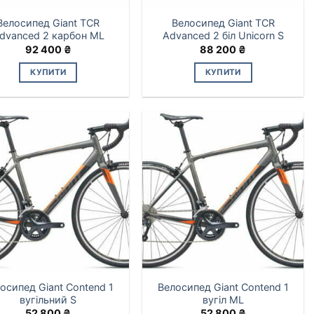
Велосипед Giant TCR
Велосипед Giant TCR
dvanced 2 карбон ML
Advanced 2 біл Unicorn S
92 400
₴
88 200
₴
КУПИТИ
КУПИТИ
осипед Giant Contend 1
Велосипед Giant Contend 1
вугільний S
вугіл ML
52 800
₴
52 800
₴