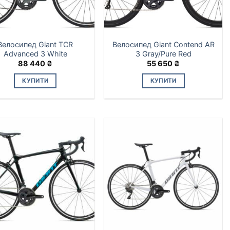
Велосипед Giant TCR
Велосипед Giant Contend AR
Advanced 3 White
3 Gray/Pure Red
88 440
₴
55 650
₴
КУПИТИ
КУПИТИ
Цей
товар
має
кілька
варіантів.
Параметри
можна
вибрати
на
сторінці
товару