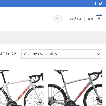
0
УВІЙТИ
0
₴
40 із 128