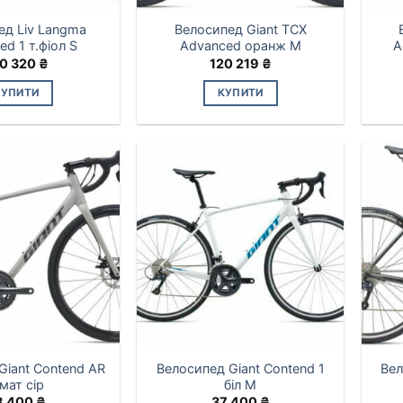
ед Liv Langma
Велосипед Giant TCX
d 1 т.фіол S
Advanced оранж M
A
0 320
₴
120 219
₴
КУПИТИ
КУПИТИ
Giant Contend AR
Велосипед Giant Contend 1
Вел
 мат сір
біл M
8 400
₴
37 400
₴