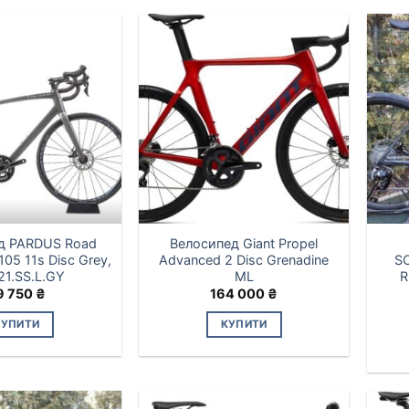
д PARDUS Road
Велосипед Giant Propel
105 11s Disc Grey,
Advanced 2 Disc Grenadine
S
P21.SS.L.GY
ML
R
9 750
₴
164 000
₴
КУПИТИ
КУПИТИ