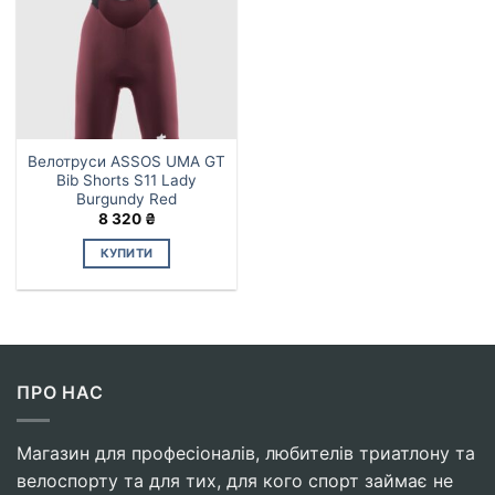
Параметри
можна
вибрати
на
сторінці
товару
Велотруси ASSOS UMA GT
Bib Shorts S11 Lady
Burgundy Red
8 320
₴
КУПИТИ
Цей
товар
має
кілька
варіантів.
ПРО НАС
Параметри
можна
вибрати
Магазин для професіоналів, любителів триатлону та
на
велоспорту та для тих, для кого спорт займає не
сторінці