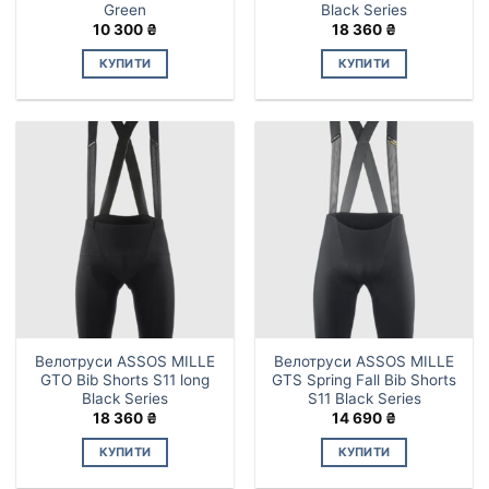
Green
Black Series
10 300
₴
18 360
₴
КУПИТИ
КУПИТИ
Цей
товар
має
кілька
варіантів.
Параметри
можна
вибрати
на
сторінці
товару
Велотруси ASSOS MILLE
Велотруси ASSOS MILLE
GTO Bib Shorts S11 long
GTS Spring Fall Bib Shorts
Black Series
S11 Black Series
18 360
₴
14 690
₴
КУПИТИ
КУПИТИ
Цей
Цей