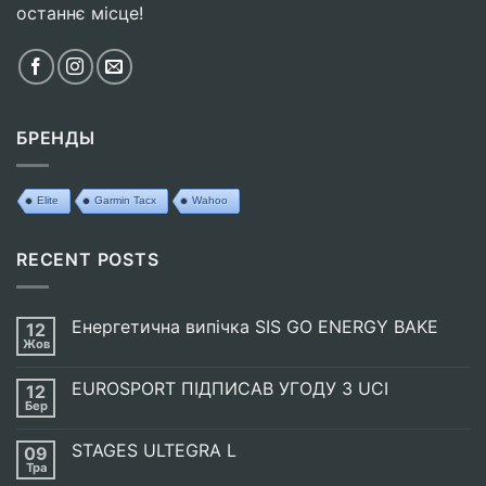
останнє місце!
товару
БРЕНДЫ
Elite
Garmin Tacx
Wahoo
RECENT POSTS
Енергетична випічка SIS GO ENERGY BAKE
12
Жов
Немає
Коментарів
до
EUROSPORT ПІДПИСАВ УГОДУ З UCI
12
Енергетична
випічка
Бер
Немає
SIS
Коментарів
GO
до
ENERGY
STAGES ULTEGRA L
09
EUROSPORT
BAKE
ПІДПИСАВ
Тра
Немає
УГОДУ