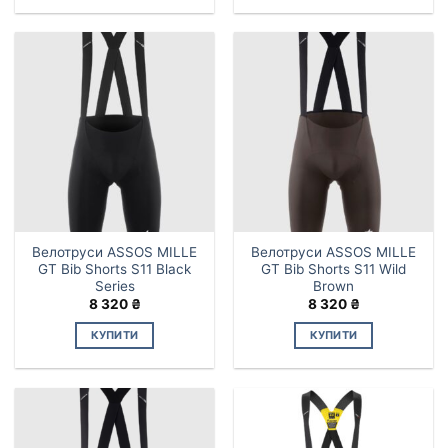
Цей
Цей
товар
товар
має
має
кілька
кілька
варіантів.
варіантів.
Параметри
Параметри
можна
можна
вибрати
вибрати
на
на
сторінці
сторінці
товару
товару
Велотруси ASSOS MILLE
Велотруси ASSOS MILLE
GT Bib Shorts S11 Black
GT Bib Shorts S11 Wild
Series
Brown
8 320
₴
8 320
₴
КУПИТИ
КУПИТИ
Цей
Цей
товар
товар
має
має
кілька
кілька
варіантів.
варіантів.