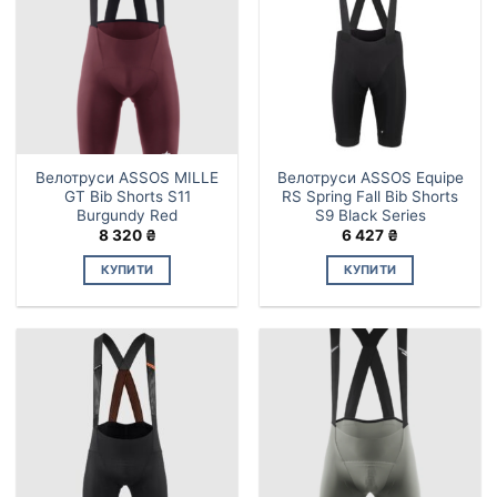
Параметри
Параметри
можна
можна
вибрати
вибрати
на
на
сторінці
сторінці
товару
товару
Велотруси ASSOS MILLE
Велотруси ASSOS Equipe
GT Bib Shorts S11
RS Spring Fall Bib Shorts
Burgundy Red
S9 Black Series
8 320
₴
6 427
₴
КУПИТИ
КУПИТИ
Цей
Цей
товар
товар
має
має
кілька
кілька
варіантів.
варіантів.
Параметри
Параметри
можна
можна
вибрати
вибрати
на
на