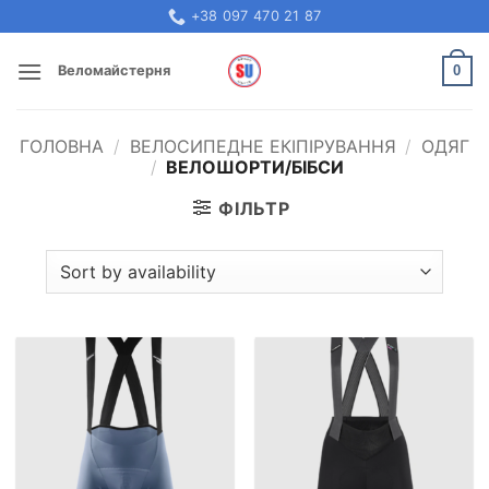
Skip
+38 097 470 21 87
to
content
0
Веломайстерня
ГОЛОВНА
/
ВЕЛОСИПЕДНЕ ЕКІПІРУВАННЯ
/
ОДЯГ
/
ВЕЛОШОРТИ/БІБСИ
ФІЛЬТР