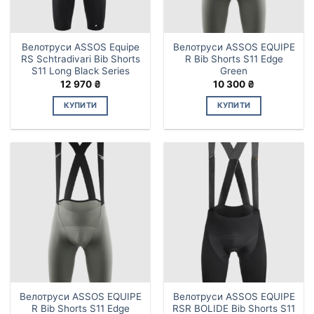
сторінці
сторінці
товару
товару
Велотруси ASSOS Equipe
Велотруси ASSOS EQUIPE
RS Schtradivari Bib Shorts
R Bib Shorts S11 Edge
S11 Long Black Series
Green
12 970
₴
10 300
₴
КУПИТИ
КУПИТИ
Цей
Цей
товар
товар
має
має
кілька
кілька
варіантів.
варіантів.
Параметри
Параметри
можна
можна
вибрати
вибрати
на
на
сторінці
сторінці
товару
товару
Велотруси ASSOS EQUIPE
Велотруси ASSOS EQUIPE
R Bib Shorts S11 Edge
RSR BOLIDE Bib Shorts S11