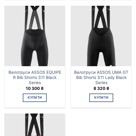
товар
товар
має
має
кілька
кілька
варіантів.
варіантів.
Параметри
Параметри
можна
можна
вибрати
вибрати
на
на
сторінці
сторінці
товару
товару
Велотруси ASSOS EQUIPE
Велотруси ASSOS UMA GT
R Bib Shorts S11 Black
Bib Shorts S11 Lady Black
Series
Series
10 300
₴
8 320
₴
КУПИТИ
КУПИТИ
Цей
товар
має
кілька
варіантів.