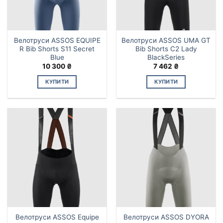
Велотруси ASSOS EQUIPE
Велотруси ASSOS UMA GT
R Bib Shorts S11 Secret
Bib Shorts C2 Lady
Blue
ВlackSeries
10 300
₴
7 462
₴
КУПИТИ
КУПИТИ
Цей
Цей
товар
товар
має
має
кілька
кілька
варіантів.
варіантів.
Параметри
Параметри
можна
можна
вибрати
вибрати
на
на
сторінці
сторінці
товару
товару
Велотруси ASSOS Equipe
Велотруси ASSOS DYORA