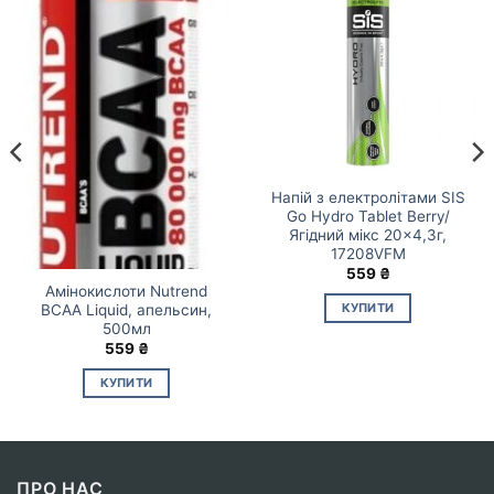
Напій з електролітами SIS
Go Hydro Tablet Berry/
Ягідний мікс 20×4,3г,
17208VFM
559
₴
Амінокислоти Nutrend
КУПИТИ
BCAA Liquid, апельсин,
500мл
559
₴
КУПИТИ
ПРО НАС