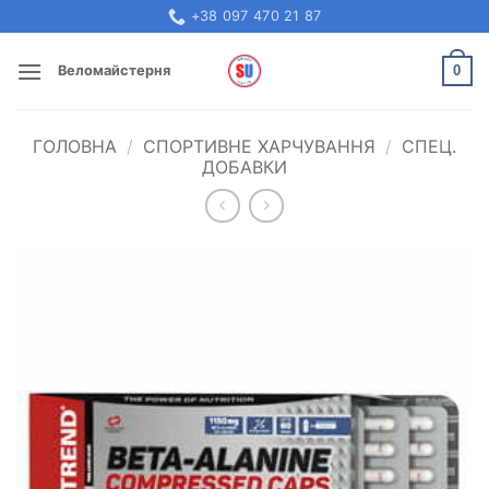
Skip
+38 097 470 21 87
to
content
0
Веломайстерня
ГОЛОВНА
/
СПОРТИВНЕ ХАРЧУВАННЯ
/
СПЕЦ.
ДОБАВКИ