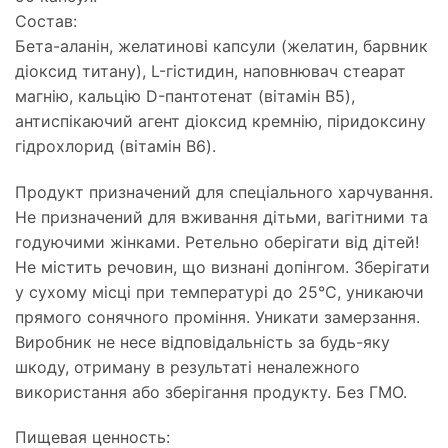
Состав:
Бета-аланін, желатинові капсули (желатин, барвник
діоксид титану), L-гістидин, наповнювач стеарат
магнію, кальцію D-пантотенат (вітамін B5),
антиспікаючий агент діоксид кремнію, піридоксину
гідрохлорид (вітамін B6).
Продукт призначений для спеціального харчування.
Не призначений для вживання дітьми, вагітними та
годуючими жінками. Ретельно оберігати від дітей!
Не містить речовин, що визнані допінгом. Зберігати
у сухому місці при температурі до 25°C, уникаючи
прямого сонячного проміння. Уникати замерзання.
Виробник не несе відповідальність за будь-яку
шкоду, отриману в результаті неналежного
використання або зберігання продукту. Без ГМО.
Пищевая ценность: