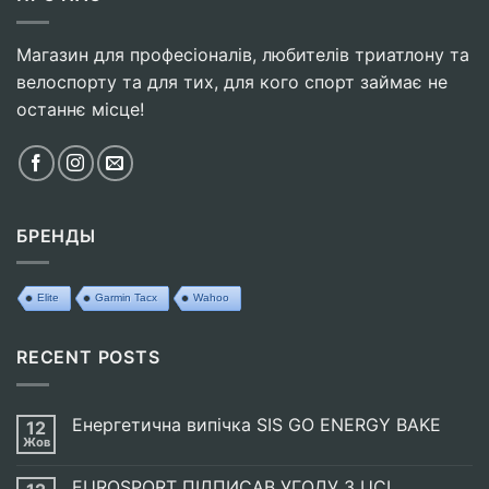
Магазин для професіоналів, любителів триатлону та
велоспорту та для тих, для кого спорт займає не
останнє місце!
БРЕНДЫ
Elite
Garmin Tacx
Wahoo
RECENT POSTS
Енергетична випічка SIS GO ENERGY BAKE
12
Жов
Немає
Коментарів
до
EUROSPORT ПІДПИСАВ УГОДУ З UCI
Енергетична