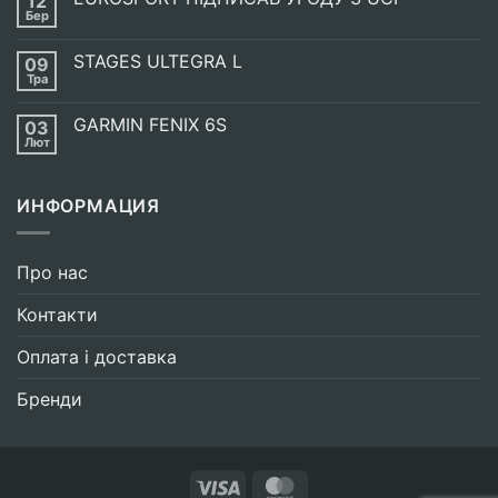
12
випічка
Бер
Немає
SIS
Коментарів
GO
до
ENERGY
STAGES ULTEGRA L
09
EUROSPORT
BAKE
ПІДПИСАВ
Тра
Немає
УГОДУ
Коментарів
З
до
UCI
GARMIN FENIX 6S
03
STAGES
ULTEGRA
Лют
Немає
L
Коментарів
до
GARMIN
ИНФОРМАЦИЯ
FENIX
6S
Про нас
Контакти
Оплата і доставка
Бренди
Visa
MasterCard