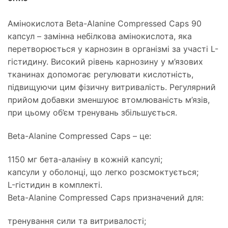
Амінокислота Beta-Alanine Compressed Caps 90
капсул – замінна небілкова амінокислота, яка
перетворюється у карнозин в організмі за участі L-
гістидину. Високий рівень карнозину у м’язових
тканинах допомогає регулювати кислотність,
підвищуючи цим фізичну витривалість. Регулярний
прийом добавки зменшуює втомлюваність м’язів,
при цьому об’єм тренувань збільшується.
Beta-Alanine Compressed Caps – це:
1150 мг бета-аланіну в кожній капсулі;
капсули у оболонці, що легко розсмоктується;
L-гістидин в комплекті.
Beta-Alanine Compressed Caps призначений для:
тренування сили та витривалості;