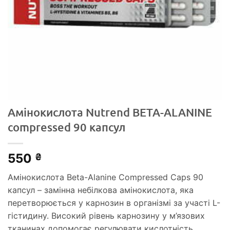
Амінокислота Nutrend BETA-ALANINE
compressеd 90 капсул
550
₴
Амінокислота Beta-Alanine Compressed Caps 90
капсул – замінна небілкова амінокислота, яка
перетворюється у карнозин в організмі за участі L-
гістидину. Високий рівень карнозину у м’язових
тканинах допомогає регулювати кислотність,