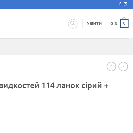
0
УВІЙТИ
0
₴
видкостей 114 ланок сірий +