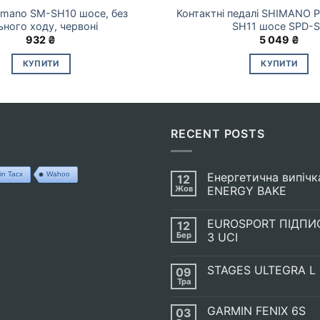
imano SM-SH10 шосе, без
Контактні педалі SHIMANO 
ьного ходу, червоні
SH11 шосе SPD-
932
₴
5 049
₴
КУПИТИ
КУПИТИ
RECENT POSTS
in Tacx
Wahoo
Енергетична випічк
12
Жов
ENERGY BAKE
Немає
Коментарів
EUROSPORT ПІДПИ
12
до
Енергетична
Бер
З UCI
випічка
SIS
Немає
GO
Коментарів
STAGES ULTEGRA L
09
ENERGY
до
BAKE
EUROSPORT
Тра
Немає
ПІДПИСАВ
Коментарів
УГОДУ
до
З
GARMIN FENIX 6S
03
STAGES
UCI