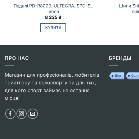
Педалі PD-R8000, ULTEGRA, SPD-SL
Шипи Sh
шосе
віл
8 235
₴
КУПИТИ
ПРО НАС
БРЕНДЫ
Магазин для професіоналів, любителів
Elite
Garm
триатлону та велоспорту та для тих,
для кого спорт займає не останнє
місце!