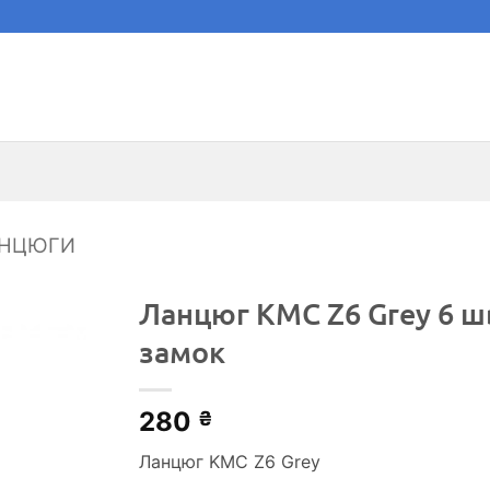
НЦЮГИ
Ланцюг KMC Z6 Grey 6 ш
замок
280
₴
Ланцюг KMC Z6 Grey