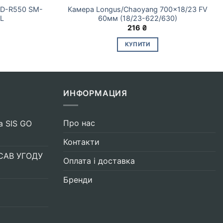
PD-R550 SM-
Камера Longus/Chaoyang 700×18/23 FV
SL
60мм (18/23-622/630)
216
₴
КУПИТИ
ИНФОРМАЦИЯ
Про нас
а SIS GO
Контакти
САВ УГОДУ
Оплата і доставка
Бренди