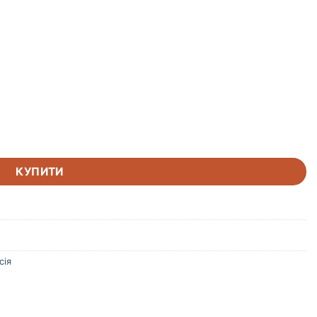
 сірий + замок кількість
КУПИТИ
сія