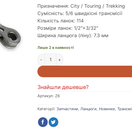
Призначення: City / Touring / Trekking
Сумісність: 5/6 швидкісні трансмісії
Кількість ланок: 114
Розміри ланок: 1/2″×3/32″
Ширина ланцюга (піну): 7.3 мм
Лише 2 в наявності
Ланцюг KMC Z6 Grey 6 швидкостей 114 ланок
Знайшли дешевше?
Артикул:
Z6
Категорії:
Запчастини
,
Ланцюги
,
Новинки
,
Трансмі