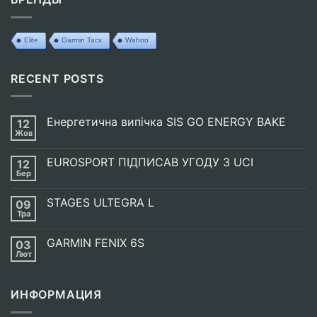
Elite
Garmin Tacx
Wahoo
RECENT POSTS
Енергетична випічка SIS GO ENERGY BAKE
12
Жов
Немає
Коментарів
до
EUROSPORT ПІДПИСАВ УГОДУ З UCI
12
Енергетична
випічка
Бер
Немає
SIS
Коментарів
GO
до
ENERGY
STAGES ULTEGRA L
09
EUROSPORT
BAKE
ПІДПИСАВ
Тра
Немає
УГОДУ
Коментарів
З
до
UCI
GARMIN FENIX 6S
03
STAGES
ULTEGRA
Лют
Немає
L
Коментарів
до
GARMIN
ИНФОРМАЦИЯ
FENIX
6S