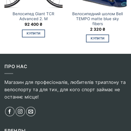
Велосипед Giant TCR
Велосипедний шолом Bell
Advanced 2. M
TEMPO matte blue sky
fibers
92 400
₴
2 320
₴
КУПИТИ
КУПИТИ
ПРО НАС
Магазин для професіоналів, любителів триатлону та
велоспорту та для тих, для кого спорт займає не
останнє місце!
БРЕНДЫ