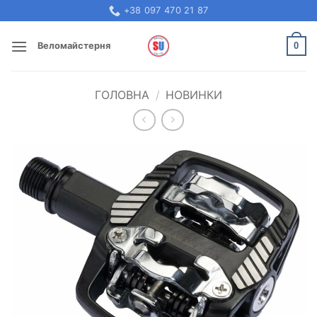
Skip
+38 097 470 21 87
to
content
0
Веломайстерня
ГОЛОВНА
/
НОВИНКИ