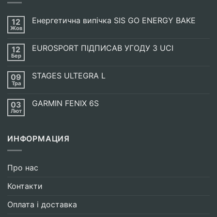
Енергетична випічка SIS GO ENERGY BAKE
12
Жов
Немає
Коментарів
до
EUROSPORT ПІДПИСАВ УГОДУ З UCI
12
Енергетична
випічка
Бер
Немає
SIS
Коментарів
GO
до
ENERGY
STAGES ULTEGRA L
09
EUROSPORT
BAKE
ПІДПИСАВ
Тра
Немає
УГОДУ
Коментарів
З
до
UCI
GARMIN FENIX 6S
03
STAGES
ULTEGRA
Лют
Немає
L
Коментарів
до
GARMIN
ИНФОРМАЦИЯ
FENIX
6S
Про нас
Контакти
Оплата і доставка