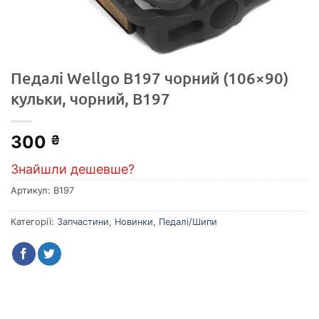
Педалі Wellgo B197 чорний (106×90)
кульки, чорний, B197
300
₴
Знайшли дешевше?
Артикул:
B197
Категорії:
Запчастини
,
Новинки
,
Педалі/Шипи