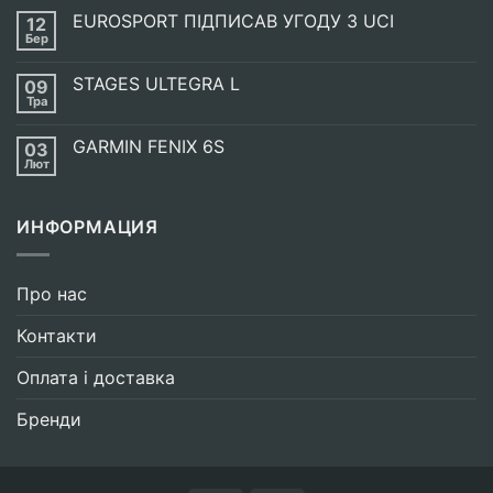
до
EUROSPORT ПІДПИСАВ УГОДУ З UCI
12
Енергетична
випічка
Бер
Немає
SIS
Коментарів
GO
до
ENERGY
STAGES ULTEGRA L
09
EUROSPORT
BAKE
ПІДПИСАВ
Тра
Немає
УГОДУ
Коментарів
З
до
UCI
GARMIN FENIX 6S
03
STAGES
ULTEGRA
Лют
Немає
L
Коментарів
до
GARMIN
ИНФОРМАЦИЯ
FENIX
6S
Про нас
Контакти
Оплата і доставка
Бренди