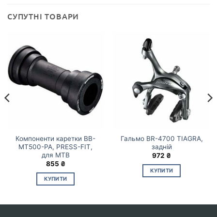
СУПУТНІ ТОВАРИ
Компоненти каретки BB-
Гальмо BR-4700 TIAGRA,
MT500-PA, PRESS-FIT,
задній
для MTB
972
₴
855
₴
КУПИТИ
КУПИТИ