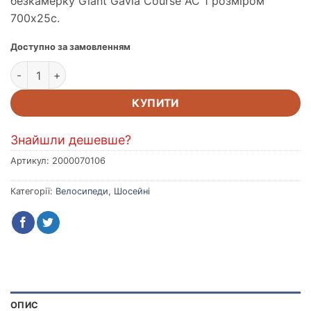
безкамерку Giant Gavia Course AC 1 розміром
700x25c.
Доступно за замовленням
Велосипед Giant TCR Advanced 1 King of Mountain White L к
КУПИТИ
Знайшли дешевше?
Артикул:
2000070106
Категорії:
Велосипеди
,
Шосейні
ОПИС