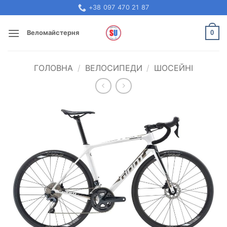
Skip
+38 097 470 21 87
to
content
0
Веломайстерня
ГОЛОВНА
/
ВЕЛОСИПЕДИ
/
ШОСЕЙНІ