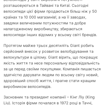
розташовуються в Тайвані та Китаї. Сьогодні
велосипеди цієї фірми продаються більш ніж у 50
країнах та 10 000 магазинів!, а на її заводах,
завдяки величезним потужностям та добре
налагодженому виробництву, збираються
велосипеди інших відомих у всьому світі брендів.
Протягом майже трьох десятиліть Giant робить
серйозний внесок у розвиток велобудування та
велокультури в цілому. Giant вірить, що покращує
якість життя та несе персональну відповідальність
за це перед своїми покупцями. Компанія пишається
здатністю дарувати людям по всьому світу новий,
здоровіший спосіб життя, і прагне стати кращим
виробником велосипедів.
Засновник та президент компанії – Кінг Ліу (King
Liu). Історія фірми почалася в 1972 році в Таччі,