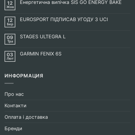
Енергетична випічка SIS GO ENERGY BAKE
12
Жов
Немає
Коментарів
до
EUROSPORT ПІДПИСАВ УГОДУ З UCI
12
Енергетична
випічка
Бер
Немає
SIS
Коментарів
GO
до
ENERGY
STAGES ULTEGRA L
09
EUROSPORT
BAKE
ПІДПИСАВ
Тра
Немає
УГОДУ
Коментарів
З
до
UCI
GARMIN FENIX 6S
03
STAGES
ULTEGRA
Лют
Немає
L
Коментарів
до
GARMIN
ИНФОРМАЦИЯ
FENIX
6S
Про нас
Контакти
Оплата і доставка
Бренди