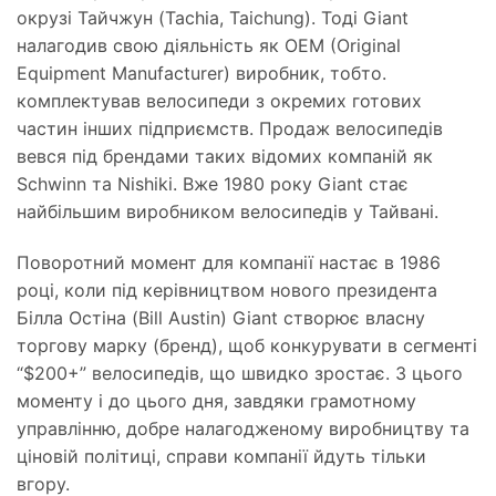
окрузі Тайчжун (Tachia, Taichung). Тоді Giant
налагодив свою діяльність як OEM (Original
Equipment Manufacturer) виробник, тобто.
комплектував велосипеди з окремих готових
частин інших підприємств. Продаж велосипедів
вевся під брендами таких відомих компаній як
Schwinn та Nishiki. Вже 1980 року Giant стає
найбільшим виробником велосипедів у Тайвані.
Поворотний момент для компанії настає в 1986
році, коли під керівництвом нового президента
Білла Остіна (Bill Austin) Giant створює власну
торгову марку (бренд), щоб конкурувати в сегменті
“$200+” велосипедів, що швидко зростає. З цього
моменту і до цього дня, завдяки грамотному
управлінню, добре налагодженому виробництву та
ціновій політиці, справи компанії йдуть тільки
вгору.