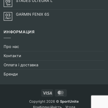
STAGES ULTEGRA L
09
EUROSPORT
BAKE
ПІДПИСАВ
Тра
Немає
УГОДУ
Коментарів
З
до
UCI
GARMIN FENIX 6S
03
STAGES
ULTEGRA
Лют
Немає
L
Коментарів
до
GARMIN
ИНФОРМАЦИЯ
FENIX
6S
Про нас
Контакти
Оплата і доставка
Бренди
Visa
MasterCard
Copyright 2026 ©
SportUnite
Конфіденційність
Угода