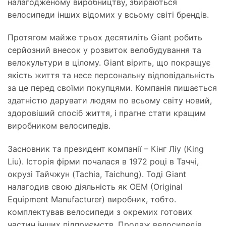
налагодженому виробництву, збираються
велосипеди інших відомих у всьому світі брендів.
Протягом майже трьох десятиліть Giant робить
серйозний внесок у розвиток велобудування та
велокультури в цілому. Giant вірить, що покращує
якість життя та несе персональну відповідальність
за це перед своїми покупцями. Компанія пишається
здатністю дарувати людям по всьому світу новий,
здоровіший спосіб життя, і прагне стати кращим
виробником велосипедів.
Засновник та президент компанії – Кінг Ліу (King
Liu). Історія фірми почалася в 1972 році в Таччі,
окрузі Тайчжун (Tachia, Taichung). Тоді Giant
налагодив свою діяльність як OEM (Original
Equipment Manufacturer) виробник, тобто.
комплектував велосипеди з окремих готових
частин інших підприємств. Продаж велосипедів