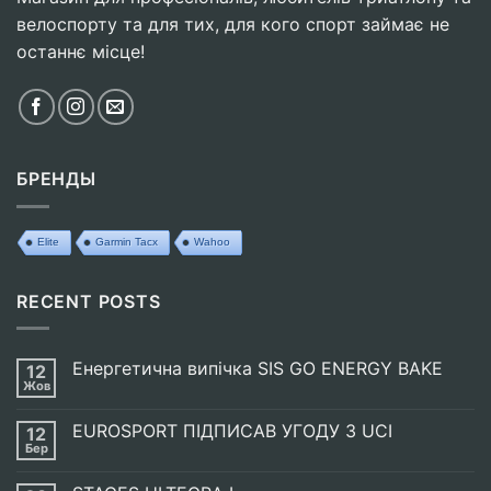
велоспорту та для тих, для кого спорт займає не
останнє місце!
БРЕНДЫ
Elite
Garmin Tacx
Wahoo
RECENT POSTS
Енергетична випічка SIS GO ENERGY BAKE
12
Жов
Немає
Коментарів
до
EUROSPORT ПІДПИСАВ УГОДУ З UCI
12
Енергетична
випічка
Бер
Немає
SIS
Коментарів
GO
до
ENERGY