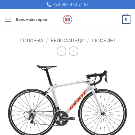
Skip
+38 097 470 21 87
to
content
0
Веломайстерня
ГОЛОВНА
/
ВЕЛОСИПЕДИ
/
ШОСЕЙНІ