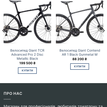
Велосипед Giant TCR
Велосипед Giant Contend
Advanced Pro 2 Disc
AR 1 Black Gunmetal M
Metallic Black
88 200
₴
199 500
₴
КУПИТИ
КУПИТИ
ПРО НАС
Магазин для професіоналів, любителів триатлону та