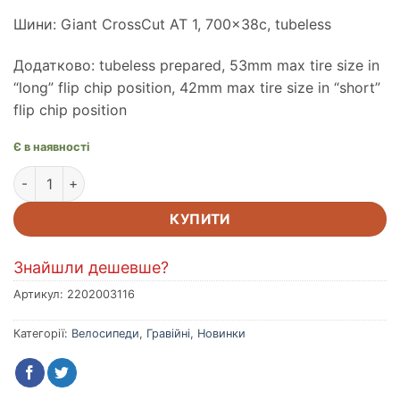
Шини: Giant CrossCut AT 1, 700x38c, tubeless
Додатково: tubeless prepared, 53mm max tire size in
“long” flip chip position, 42mm max tire size in “short”
flip chip position
Є в наявності
Велосипед Giant Revolt 0 чорн ML кількість
КУПИТИ
Знайшли дешевше?
Артикул:
2202003116
Категорії:
Велосипеди
,
Гравійні
,
Новинки