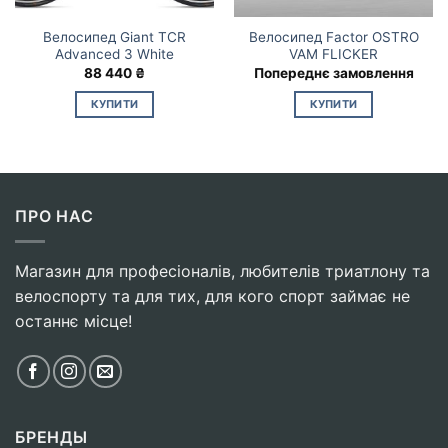
Велосипед Giant TCR
Велосипед Factor OSTRO
Advanced 3 White
VAM FLICKER
88 440
₴
Попереднє замовлення
КУПИТИ
КУПИТИ
Цей
товар
має
кілька
варіантів.
ПРО НАС
Параметри
можна
Магазин для професіоналів, любителів триатлону та
вибрати
велоспорту та для тих, для кого спорт займає не
на
сторінці
останнє місце!
товару
БРЕНДЫ