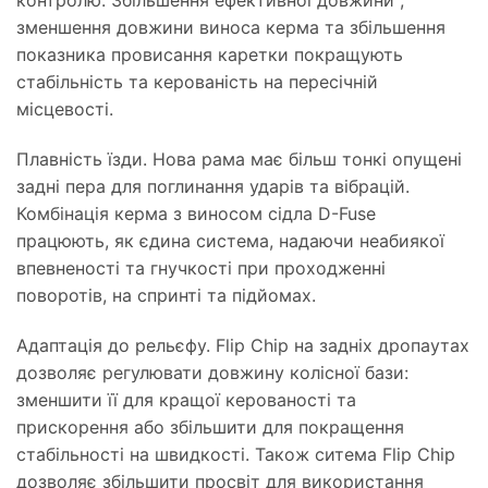
контролю. Збільшення ефективної довжини ,
зменшення довжини виноса керма та збільшення
показника провисання каретки покращують
стабільність та керованість на пересічній
місцевості.
Плавність їзди. Нова рама має більш тонкі опущені
задні пера для поглинання ударів та вібрацій.
Комбінація керма з виносом сідла D-Fuse
працюють, як єдина система, надаючи неабиякої
впевненості та гнучкості при проходженні
поворотів, на спринті та підйомах.
Адаптація до рельєфу. Flip Chip на задніх дропаутах
дозволяє регулювати довжину колісної бази:
зменшити її для кращої керованості та
прискорення або збільшити для покращення
стабільності на швидкості. Також ситема Flip Chip
дозволяє збільшити просвіт для використання