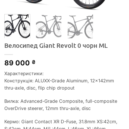
Велосипед Giant Revolt 0 чорн ML
89 000
₴
Характеристики:
Конструкція: ALUXX-Grade Aluminum, 12x142mm
thru-axle, disc, flip chip dropout
Вилка: Advanced-Grade Composite, full-composite
OverDrive steerer, 12mm thru-axle, disc
Кермо: Giant Contact XR D-Fuse, 31.8mm XS:42cm,
S:42cm, M:44cm, M/L:44cm, L:46cm, XL:46cm