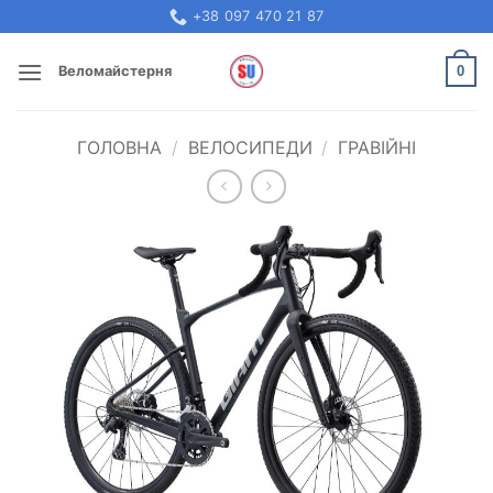
Skip
+38 097 470 21 87
to
content
0
Веломайстерня
ГОЛОВНА
/
ВЕЛОСИПЕДИ
/
ГРАВІЙНІ