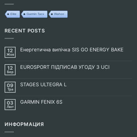
Elite
Garmin Tacx
Wahoo
RECENT POSTS
Енергетична випічка SIS GO ENERGY BAKE
12
Жов
Немає
Коментарів
до
EUROSPORT ПІДПИСАВ УГОДУ З UCI
12
Енергетична
випічка
Бер
Немає
SIS
Коментарів
GO
до
ENERGY
STAGES ULTEGRA L
09
EUROSPORT
BAKE
ПІДПИСАВ
Тра
Немає
УГОДУ
Коментарів
З
до
UCI
GARMIN FENIX 6S
03
STAGES
ULTEGRA
Лют
Немає
L
Коментарів
до
GARMIN
ИНФОРМАЦИЯ
FENIX
6S