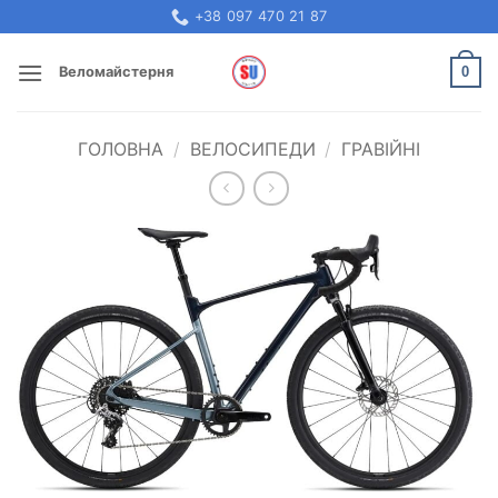
Skip
+38 097 470 21 87
to
content
0
Веломайстерня
ГОЛОВНА
/
ВЕЛОСИПЕДИ
/
ГРАВІЙНІ