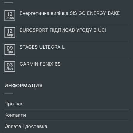
Енергетична випічка SIS GO ENERGY BAKE
12
Жов
Немає
Коментарів
до
EUROSPORT ПІДПИСАВ УГОДУ З UCI
12
Енергетична
випічка
Бер
Немає
SIS
Коментарів
GO
до
ENERGY
STAGES ULTEGRA L
09
EUROSPORT
BAKE
ПІДПИСАВ
Тра
Немає
УГОДУ
Коментарів
З
до
UCI
GARMIN FENIX 6S
03
STAGES
ULTEGRA
Лют
Немає
L
Коментарів
до
GARMIN
ИНФОРМАЦИЯ
FENIX
6S
Про нас
Контакти
Оплата і доставка