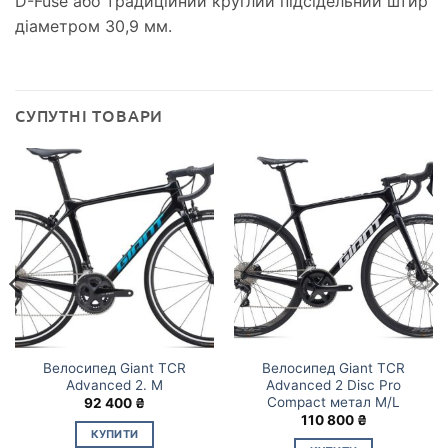
D-Fuse або традиційний круглий підсідельний штир
діаметром 30,9 мм.
СУПУТНІ ТОВАРИ
Велосипед Giant TCR
Велосипед Giant TCR
Advanced 2. M
Advanced 2 Disc Pro
Compact метал M/L
92 400
₴
110 800
₴
КУПИТИ