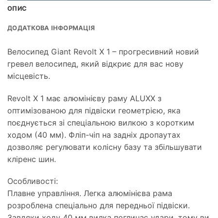
ОПИС
ДОДАТКОВА ІНФОРМАЦІЯ
Велосипед Giant Revolt X 1 – прогресивний новий
гревел велосипед, який відкриє для вас нову
місцевість.
Revolt X 1 має алюмінієву раму ALUXX з
оптимізованою для підвіски геометрією, яка
поєднується зі спеціальною вилкою з коротким
ходом (40 мм). Фліп-чіп на задніх дропаутах
дозволяє регулювати колісну базу та збільшувати
кліренс шин.
Особливості:
Плавне управління. Легка алюмінієва рама
розроблена спеціально для передньої підвіски.
Завдяки ходу 40 мм вилка поглинає удари, тому ви