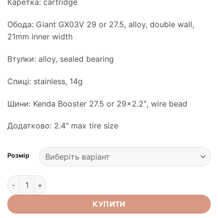
Каретка: cartridge
Обода: Giant GX03V 29 or 27.5, alloy, double wall,
21mm inner width
Втулки: alloy, sealed bearing
Спиці: stainless, 14g
Шини: Kenda Booster 27.5 or 29×2.2″, wire bead
Додатково: 2.4″ max tire size
Розмір
Велосипед Giant Talon 29 3 GE метал чорн кількість
КУПИТИ