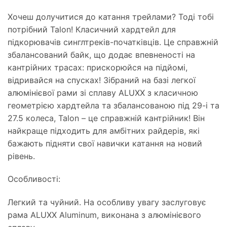
Хочеш долучитися до катання трейлами? Тоді тобі
потрібний Talon! Класичний хардтейл для
підкорювачів синглтреків-початківців. Це справжній
збалансований байк, що додає впевненості на
кантрійних трасах: прискорюйся на підйомі,
відривайся на спусках! Зібраний на базі легкої
алюмінієвої рами зі сплаву ALUXX з класичною
геометрією хардтейла та збалансованою під 29-і та
27.5 колеса, Talon – це справжній кантрійник! Він
найкраще підходить для амбітних райдерів, які
бажають підняти свої навички катання на новий
рівень.
Особливості:
Легкий та чуйний. На особливу увагу заслуговує
рама ALUXX Aluminum, виконана з алюмінієвого