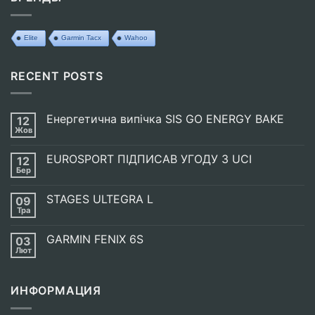
Elite
Garmin Tacx
Wahoo
RECENT POSTS
Енергетична випічка SIS GO ENERGY BAKE
12
Жов
Немає
Коментарів
до
EUROSPORT ПІДПИСАВ УГОДУ З UCI
12
Енергетична
випічка
Бер
Немає
SIS
Коментарів
GO
до
ENERGY
STAGES ULTEGRA L
09
EUROSPORT
BAKE
ПІДПИСАВ
Тра
Немає
УГОДУ
Коментарів
З
до
UCI
GARMIN FENIX 6S
03
STAGES
ULTEGRA
Лют
Немає
L
Коментарів
до
GARMIN
ИНФОРМАЦИЯ
FENIX
6S