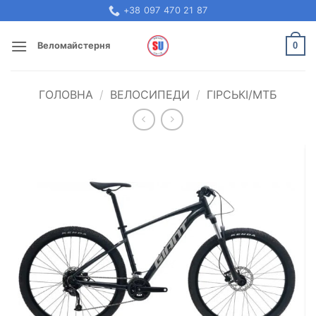
Skip
+38 097 470 21 87
to
content
0
Веломайстерня
ГОЛОВНА
/
ВЕЛОСИПЕДИ
/
ГІРСЬКІ/МТБ