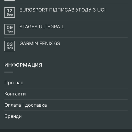
Коментарів
до
EUROSPORT ПІДПИСАВ УГОДУ З UCI
12
Енергетична
випічка
Бер
Немає
SIS
Коментарів
GO
до
ENERGY
STAGES ULTEGRA L
09
EUROSPORT
BAKE
ПІДПИСАВ
Тра
Немає
УГОДУ
Коментарів
З
до
UCI
GARMIN FENIX 6S
03
STAGES
ULTEGRA
Лют
Немає
L
Коментарів
до
GARMIN
ИНФОРМАЦИЯ
FENIX
6S
Про нас
Контакти
Оплата і доставка
Бренди