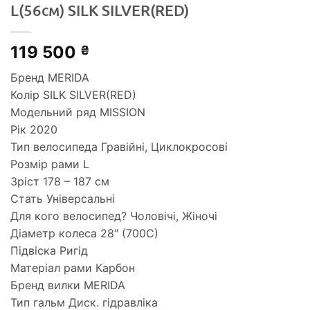
L(56cм) SILK SILVER(RED)
119 500
₴
Бренд MERIDA
Колір SILK SILVER(RED)
Модельний ряд MISSION
Рік 2020
Тип велосипеда Гравійні, Циклокросові
Розмір рами L
Зріст 178 – 187 см
Стать Універсальні
Для кого велосипед? Чоловічі, Жіночі
Діаметр колеса 28″ (700С)
Підвіска Ригід
Матеріал рами Карбон
Бренд вилки MERIDA
Тип гальм Диск. гідравліка