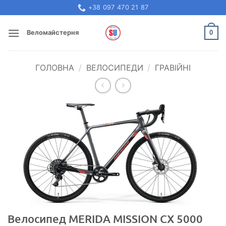
Skip
+38 097 470 21 87
to
content
0
Веломайстерня
ГОЛОВНА
/
ВЕЛОСИПЕДИ
/
ГРАВІЙНІ
Велосипед MERIDA MISSION CX 5000