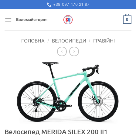
Skip
+38 097 470 21 87
to
content
0
Веломайстерня
ГОЛОВНА
/
ВЕЛОСИПЕДИ
/
ГРАВІЙНІ
Велосипед MERIDA SILEX 200 II1