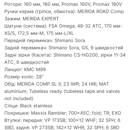
Ротори: 160 мм, 180 мм, Promax 160V, Promax 180V
Ручки керма (гріпси, обмотка): MERIDA ROAD Comp
Зажим: MERIDA EXPERT
Шатуни (система): FSA Omega; 48-32 ATC, 170 мм-
XS/S, 172,5 мм-M, 175 мм-L/XL
Передній перемикач: Shimano Sora
Задній перемикач: Shimano Sora, GS, 9 швидкостей
Задні зірки (Касета): Shimano CS-HG200, зірки 11-34
ATC, 9 швидкостей
Ланцюг: KMC M99
Розмір коліс: 28″
Обід: MERIDA COMP SL II; 23 IWR; 24 HRI; MAT
aluminium; Tubeless ready (tubeless tape and valves
not included)
Спіци: Black stainless
Покришки: Maxxis Rambler; 700x45C; fold; TR; EXO
Втулки: передня: VP 173SB; 100×12 WHF; 32 SPH; 6
SBD, задня: VP 273SB; 142×12 WHR; 32 SPH; 6 SBD