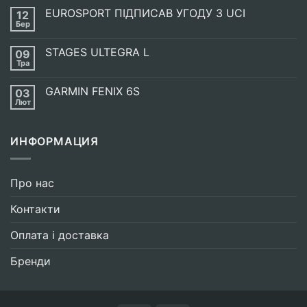
до
EUROSPORT ПІДПИСАВ УГОДУ З UCI
12
Енергетична
випічка
Бер
Немає
SIS
Коментарів
GO
до
ENERGY
STAGES ULTEGRA L
09
EUROSPORT
BAKE
ПІДПИСАВ
Тра
Немає
УГОДУ
Коментарів
З
до
UCI
GARMIN FENIX 6S
03
STAGES
ULTEGRA
Лют
Немає
L
Коментарів
до
GARMIN
ИНФОРМАЦИЯ
FENIX
6S
Про нас
Контакти
Оплата і доставка
Бренди