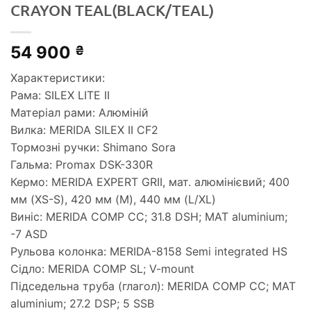
CRAYON TEAL(BLACK/TEAL)
54 900
₴
Характеристики:
Рама: SILEX LITE II
Матеріал рами: Алюміній
Вилка: MERIDA SILEX II CF2
Тормозні ручки: Shimano Sora
Гальма: Promax DSK-330R
Кермо: MERIDA EXPERT GRII, мат. алюмінієвий; 400
мм (XS-S), 420 мм (M), 440 мм (L/XL)
Виніс: MERIDA COMP CC; 31.8 DSH; MAT aluminium;
-7 ASD
Рульова колонка: MERIDA-8158 Semi integrated HS
Сідло: MERIDA COMP SL; V-mount
Підседельна труба (глагол): MERIDA COMP CC; MAT
aluminium; 27.2 DSP; 5 SSB