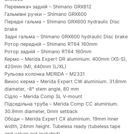
Перемикач задній – Shimano GRX812
Гальмівні ручки – Shimano GRX600
Передні гальма – Shimano GRX600 hydraulic Disc
brake
Задні гальма – Shimano GRX600 hydraulic Disc brake
Ротор передній – Shimano RT64 160mm
Ротор задній – Shimano RT64 160mm
Кермо – Merida Expert GR aluminium. 400mm (XS-S),
420mm (M), 440mm (L/XL)
Рульова колонка MERIDA – M2331
Винос керма – Merida Expert CW aluminium. 31.8mm
diameter, -8° stem angle, 80 mm
Сідло – Merida Comp SL V-mount
Підседільна труба – Merida Comp CC aluminium.
30.9mm diameter, 0mm setback
Ободи – Merida Expert CX aluminium. 19mm inner
width, 24mm height. Tubeless ready (tubeless tape
and valves not included)