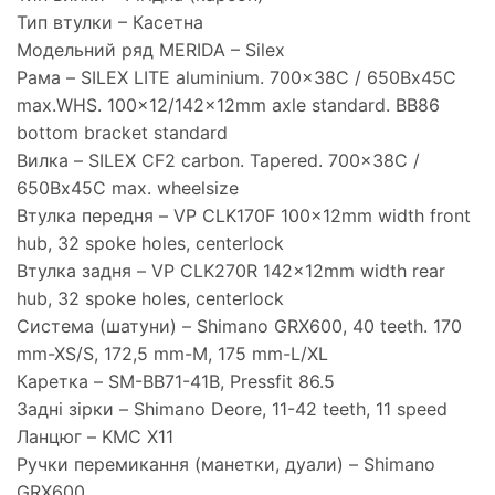
Тип втулки – Касетна
Модельний ряд MERIDA – Silex
Рама – SILEX LITE aluminium. 700x38C / 650Bx45C
max.WHS. 100×12/142x12mm axle standard. BB86
bottom bracket standard
Вилка – SILEX CF2 carbon. Tapered. 700x38C /
650Bx45C max. wheelsize
Втулка передня – VP CLK170F 100x12mm width front
hub, 32 spoke holes, centerlock
Втулка задня – VP CLK270R 142x12mm width rear
hub, 32 spoke holes, centerlock
Система (шатуни) – Shimano GRX600, 40 teeth. 170
mm-XS/S, 172,5 mm-M, 175 mm-L/XL
Каретка – SM-BB71-41B, Pressfit 86.5
Задні зірки – Shimano Deore, 11-42 teeth, 11 speed
Ланцюг – KMC X11
Ручки перемикання (манетки, дуали) – Shimano
GRX600