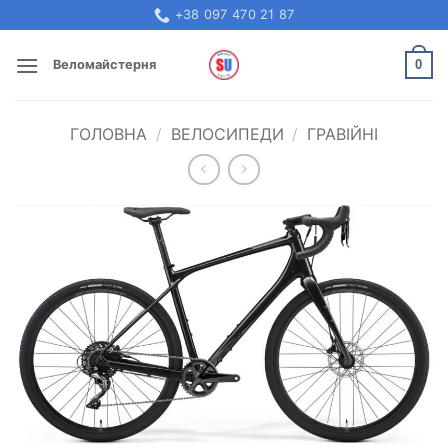
Skip
+38 097 470 21 87
to
content
0
Веломайстерня
ГОЛОВНА
/
ВЕЛОСИПЕДИ
/
ГРАВІЙНІ