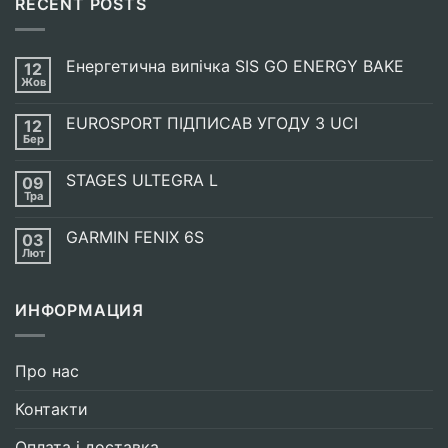
RECENT POSTS
Енергетична випічка SIS GO ENERGY BAKE
12
Жов
Немає
Коментарів
до
EUROSPORT ПІДПИСАВ УГОДУ З UCI
12
Енергетична
випічка
Бер
Немає
SIS
Коментарів
GO
до
ENERGY
STAGES ULTEGRA L
09
EUROSPORT
BAKE
ПІДПИСАВ
Тра
Немає
УГОДУ
Коментарів
З
до
UCI
GARMIN FENIX 6S
03
STAGES
ULTEGRA
Лют
Немає
L
Коментарів
до
GARMIN
ИНФОРМАЦИЯ
FENIX
6S
Про нас
Контакти
Оплата і доставка