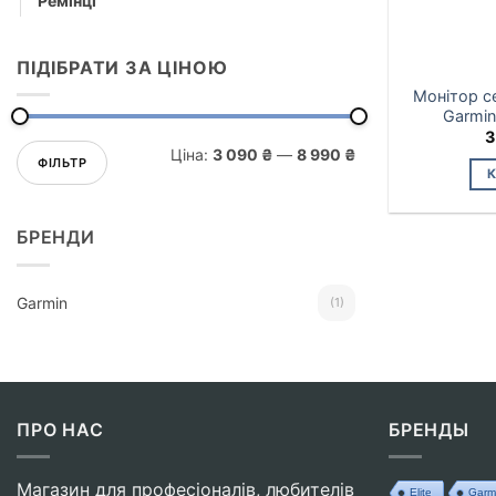
Ремінці
ПІДІБРАТИ ЗА ЦІНОЮ
Монітор с
Garmi
3
Мінімальна
Найбільша
Ціна:
3 090 ₴
—
8 990 ₴
ціна
ціна
ФІЛЬТР
БРЕНДИ
Garmin
(1)
ПРО НАС
БРЕНДЫ
Магазин для професіоналів, любителів
Elite
Garm