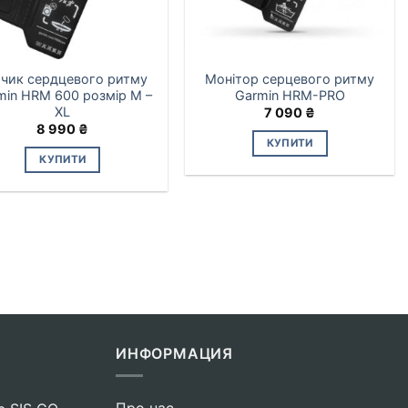
чик сердцевого ритму
Монітор серцевого ритму
min HRM 600 розмір M –
Garmin HRM-PRO
XL
7 090
₴
8 990
₴
КУПИТИ
КУПИТИ
ИНФОРМАЦИЯ