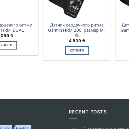
ерцевого ритму
Датчик сердечного ритма
Дат
n HRM-DUAL
Garmin HRM 200, размер M-
Gar
XL
 099
₴
4 809
₴
КУПИТИ
КУПИТИ
RECENT POSTS
in Tacx
Wahoo