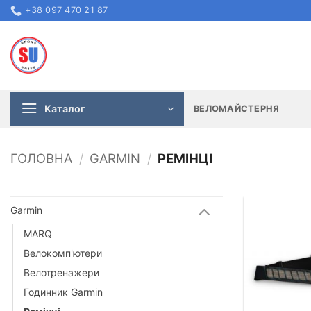
Skip
+38 097 470 21 87
to
content
Каталог
ВЕЛОМАЙСТЕРНЯ
ГОЛОВНА
/
GARMIN
/
РЕМІНЦІ
Garmin
MARQ
Велокомп'ютери
Велотренажери
Годинник Garmin