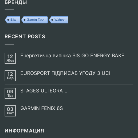
БРЕНДЫ
Elite
Garmin Tacx
Wahoo
RECENT POSTS
Енергетична випічка SIS GO ENERGY BAKE
12
Жов
Немає
Коментарів
до
EUROSPORT ПІДПИСАВ УГОДУ З UCI
12
Енергетична
випічка
Бер
Немає
SIS
Коментарів
GO
до
ENERGY
STAGES ULTEGRA L
09
EUROSPORT
BAKE
ПІДПИСАВ
Тра
Немає
УГОДУ
Коментарів
З
до
UCI
GARMIN FENIX 6S
03
STAGES
ULTEGRA
Лют
Немає
L
Коментарів
до
GARMIN
ИНФОРМАЦИЯ
FENIX
6S