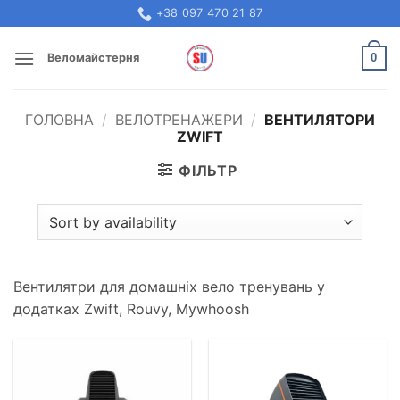
Skip
+38 097 470 21 87
to
content
0
Веломайстерня
ГОЛОВНА
/
ВЕЛОТРЕНАЖЕРИ
/
ВЕНТИЛЯТОРИ
ZWIFT
ФІЛЬТР
Вентилятри для домашніх вело тренувань у
додатках Zwift, Rouvy, Mywhoosh