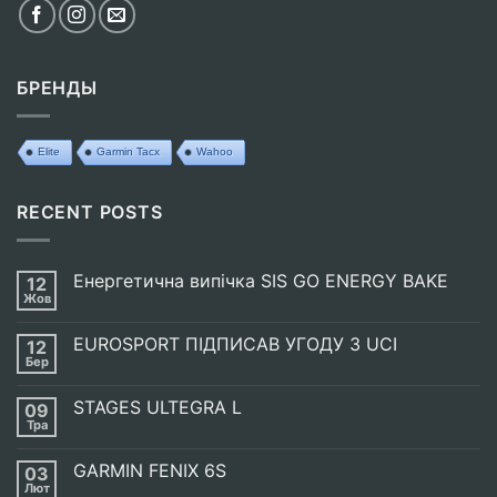
БРЕНДЫ
Elite
Garmin Tacx
Wahoo
RECENT POSTS
Енергетична випічка SIS GO ENERGY BAKE
12
Жов
Немає
Коментарів
до
EUROSPORT ПІДПИСАВ УГОДУ З UCI
12
Енергетична
випічка
Бер
Немає
SIS
Коментарів
GO
до
ENERGY
STAGES ULTEGRA L
09
EUROSPORT
BAKE
ПІДПИСАВ
Тра
Немає
УГОДУ
Коментарів
З
до
UCI
GARMIN FENIX 6S
03
STAGES
ULTEGRA
Лют
Немає