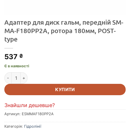
Адаптер для диск гальм, передній SM-
MA-F180PP2A, ротора 180мм, POST-
type
537
₴
Є в наявності
Адаптер для диск гальм, передній SM-MA-F180PP2A, ротор
КУПИТИ
Знайшли дешевше?
Артикул:
ESMMAF180PP2A
Категорія:
Гідролінії