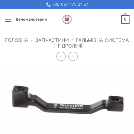
Skip
+38 097 470 21 87
to
content
0
Веломайстерня
ГОЛОВНА
/
ЗАПЧАСТИНИ
/
ГАЛЬМІВНА СИСТЕМА
/
ГІДРОЛІНІЇ