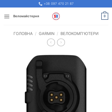
Skip
+38 097 470 21 87
to
content
0
Веломайстерня
ГОЛОВНА
/
GARMIN
/
ВЕЛОКОМП'ЮТЕРИ