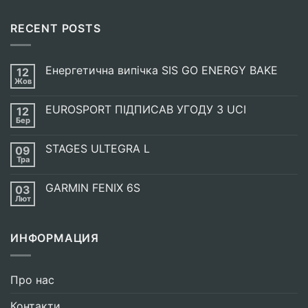
RECENT POSTS
Енергетична випічка SIS GO ENERGY BAKE
12
Жов
Немає
Коментарів
до
EUROSPORT ПІДПИСАВ УГОДУ З UCI
12
Енергетична
випічка
Бер
Немає
SIS
Коментарів
GO
до
ENERGY
STAGES ULTEGRA L
09
EUROSPORT
BAKE
ПІДПИСАВ
Тра
Немає
УГОДУ
Коментарів
З
до
UCI
GARMIN FENIX 6S
03
STAGES
ULTEGRA
Лют
Немає
L
Коментарів
до
GARMIN
ИНФОРМАЦИЯ
FENIX
6S
Про нас
Контакти