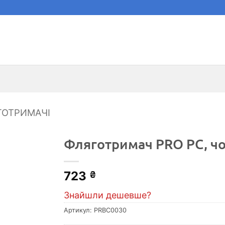
ГОТРИМАЧІ
Фляготримач PRO PC, чо
723
₴
Знайшли дешевше?
Артикул:
PRBC0030