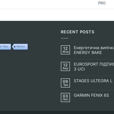
PRO
RECENT POSTS
in Tacx
Wahoo
Енергетична випічк
12
Жов
ENERGY BAKE
Немає
Коментарів
EUROSPORT ПІДПИ
12
до
Енергетична
Бер
З UCI
випічка
SIS
Немає
GO
Коментарів
STAGES ULTEGRA L
09
ENERGY
до
BAKE
EUROSPORT
Тра
Немає
ПІДПИСАВ
Коментарів
УГОДУ
до
З
GARMIN FENIX 6S
03
STAGES
UCI
ULTEGRA
Лют
Немає
L
Коментарів
до
GARMIN
FENIX