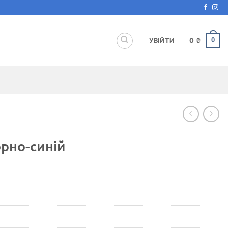
0
УВІЙТИ
0
₴
рно-синій