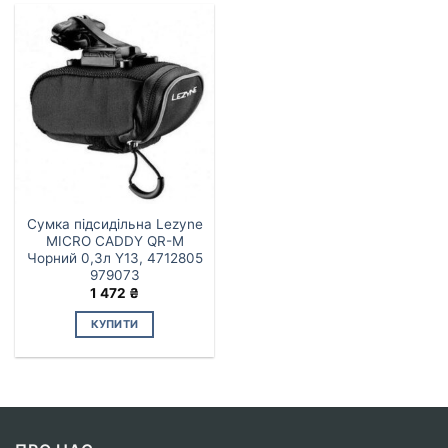
Сумка підсидільна Lezyne
MICRO CADDY QR-M
Чорний 0,3л Y13, 4712805
979073
1 472
₴
КУПИТИ