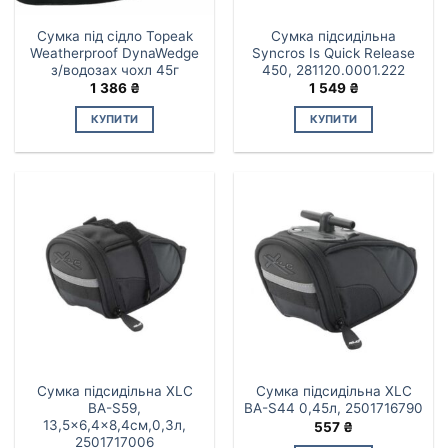
Сумка під сідло Topeak
Сумка підсидільна
Weatherproof DynaWedge
Syncros Is Quick Release
з/водозах чохл 45г
450, 281120.0001.222
1 386
₴
1 549
₴
КУПИТИ
КУПИТИ
Сумка підсидільна XLC
Сумка підсидільна XLC
BA-S59,
BA-S44 0,45л, 2501716790
13,5×6,4×8,4см,0,3л,
557
₴
2501717006