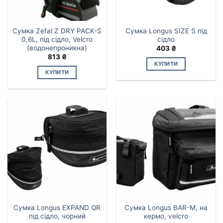
Сумка Zefal Z DRY PACK-S
Сумка Longus SIZE S під
0,6L, під сідло, Velcro
сідло
(водонепроникна)
403
₴
813
₴
КУПИТИ
КУПИТИ
Сумка Longus EXPAND QR
Сумка Longus BAR-M, на
під сідло, чорний
кермо, velcro