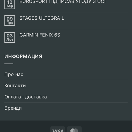
EUROSPORT ПІДПИСАВ УГОДУ З UCI
12
Енергетична
випічка
Бер
Немає
SIS
Коментарів
GO
до
ENERGY
STAGES ULTEGRA L
09
EUROSPORT
BAKE
ПІДПИСАВ
Тра
Немає
УГОДУ
Коментарів
З
до
UCI
GARMIN FENIX 6S
03
STAGES
ULTEGRA
Лют
Немає
L
Коментарів
до
GARMIN
ИНФОРМАЦИЯ
FENIX
6S
Про нас
Контакти
Оплата і доставка
Бренди
Visa
MasterCard