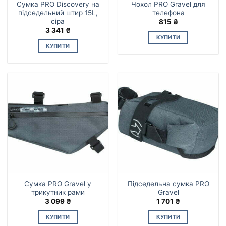
Сумка PRO Discovery на
Чохол PRO Gravel для
підседельний штир 15L,
телефона
сіра
815
₴
3 341
₴
КУПИТИ
КУПИТИ
Сумка PRO Gravel у
Підседельна сумка PRO
трикутник рами
Gravel
3 099
₴
1 701
₴
КУПИТИ
КУПИТИ