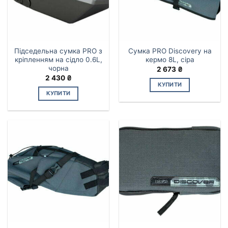
Підседельна сумка PRO з
Сумка PRO Discovery на
кріпленням на сідло 0.6L,
кермо 8L, сіра
чорна
2 673
₴
2 430
₴
КУПИТИ
КУПИТИ