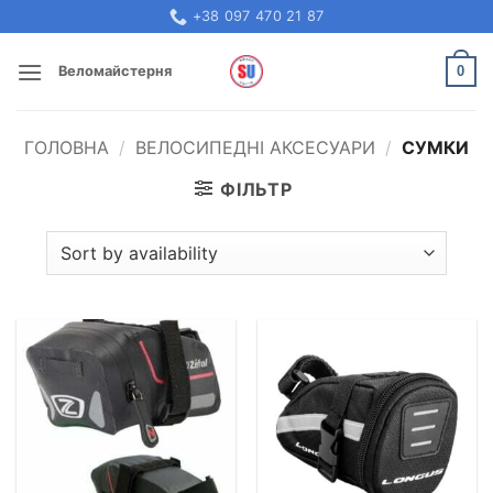
Skip
+38 097 470 21 87
to
content
0
Веломайстерня
ГОЛОВНА
/
ВЕЛОСИПЕДНІ АКСЕСУАРИ
/
СУМКИ
ФІЛЬТР