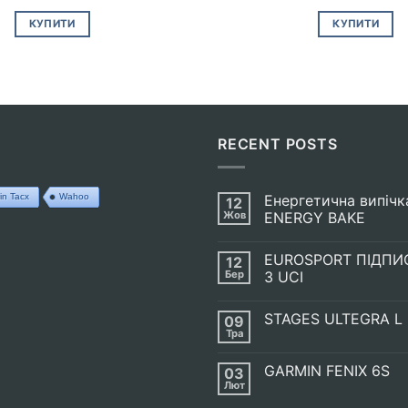
КУПИТИ
КУПИТИ
RECENT POSTS
in Tacx
Wahoo
Енергетична випічк
12
Жов
ENERGY BAKE
Немає
Коментарів
EUROSPORT ПІДПИ
12
до
Енергетична
Бер
З UCI
випічка
SIS
Немає
GO
Коментарів
STAGES ULTEGRA L
09
ENERGY
до
BAKE
EUROSPORT
Тра
Немає
ПІДПИСАВ
Коментарів
УГОДУ
до
З
GARMIN FENIX 6S
03
STAGES
UCI
ULTEGRA
Лют
Немає
L
Коментарів