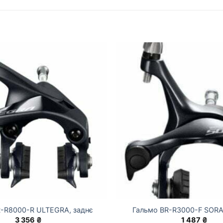
R-R8000-R ULTEGRA, заднє
Гальмо BR-R3000-F SORA
3 356
₴
1 487
₴