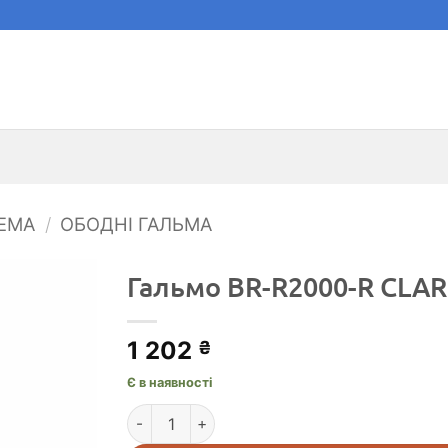
ЕМА
/
ОБОДНІ ГАЛЬМА
Гальмо BR-R2000-R CLARI
1 202
₴
Є в наявності
Гальмо BR-R2000-R CLARIS, заднє кількість