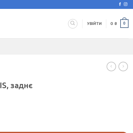
0
УВІЙТИ
0
₴
S, заднє