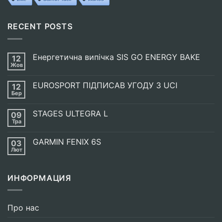
RECENT POSTS
Енергетична випічка SIS GO ENERGY BAKE
12
Жов
Немає
Коментарів
до
EUROSPORT ПІДПИСАВ УГОДУ З UCI
12
Енергетична
випічка
Бер
Немає
SIS
Коментарів
GO
до
ENERGY
STAGES ULTEGRA L
09
EUROSPORT
BAKE
ПІДПИСАВ
Тра
Немає
УГОДУ
Коментарів
З
до
UCI
GARMIN FENIX 6S
03
STAGES
ULTEGRA
Лют
Немає
L
Коментарів
до
GARMIN
ИНФОРМАЦИЯ
FENIX
6S
Про нас