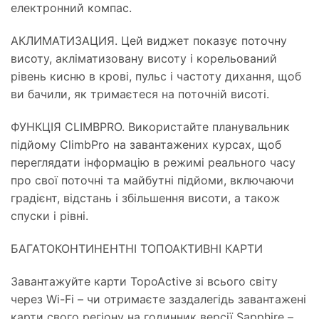
електронний компас.
АКЛИМАТИЗАЦИЯ. Цей виджет показує поточну
висоту, акліматизовану висоту і корельований
рівень кисню в крові, пульс і частоту дихання, щоб
ви бачили, як тримаєтеся на поточній висоті.
ФУНКЦІЯ CLIMBPRO. Використайте планувальник
підйому ClimbPro на завантажених курсах, щоб
переглядати інформацію в режимі реального часу
про свої поточні та майбутні підйоми, включаючи
градієнт, відстань і збільшення висоти, а також
спуски і рівні.
БАГАТОКОНТИНЕНТНІ ТОПОАКТИВНІ КАРТИ
Завантажуйте карти TopoActive зі всього світу
через Wi-Fi – чи отримаєте заздалегідь завантажені
карти свого регіону на годинник версії Sapphire –