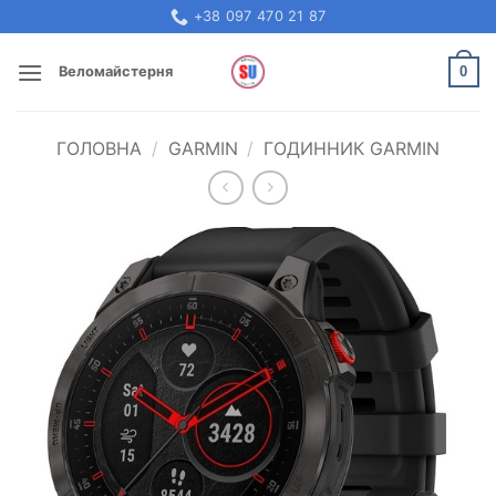
Skip
+38 097 470 21 87
to
content
0
Веломайстерня
ГОЛОВНА
/
GARMIN
/
ГОДИННИК GARMIN