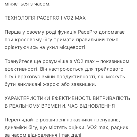
міняється з часом.
ТЕХНОЛОГІЯ PACEPRO І VO2 MAX
Перша у своєму роді функція PacePro допомагає
при кросовому бігу тримати правильний темп,
орієнтуючись на ухил місцевості.
Тренуйтеся ще розумніше з VO2 max – показником
ефективності. Він настроюється для трейлового
бігу і враховує зміни продуктивності, які можуть
бути викликані жарою або заввишки.
ХАРАКТЕРИСТИКИ ЕФЕКТИВНОСТІ. ВИТРИВАЛІСТЬ
В РЕАЛЬНОМУ ВРЕМЕНИ. ЧАС ВІДНОВЛЕННЯ
Переглядайте розширені показники тренувань,
динаміки бігу, що містять оцінки, VO2 max, радник
за часом відновлення і так далі