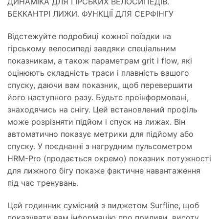
ДИНАМІКА ДЛЯ ГІРСЬКИХ ВЕЛОСИПЕДІВ.
БЕККАНТРІ ЛИЖИ. ФУНКЦІЇ ДЛЯ СЕРФІНГУ
Відстежуйте подробиці кожної поїздки на
гірському велосипеді завдяки спеціальним
показникам, а також параметрам grit і flow, які
оцінюють складність траси і плавність вашого
спуску, даючи вам показник, щоб перевершити
його наступного разу. Будьте проінформовані,
знаходячись на снігу. Цей встановлений профіль
може розрізняти підйом і спуск на лижах. Він
автоматично показує метрики для підйому або
спуску. У поєднанні з нагрудним пульсометром
HRM-Pro (продається окремо) показник потужності
для лижного бігу покаже фактичне навантаження
під час тренувань.
Цей годинник сумісний з виджетом Surfline, щоб
показувати вам інформацію про приливи, висоту