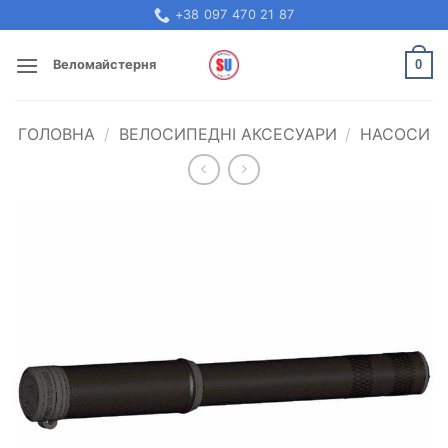
Skip
+38 097 470 21 87
to
content
0
Веломайстерня
ГОЛОВНА
/
ВЕЛОСИПЕДНІ АКСЕСУАРИ
/
НАСОСИ