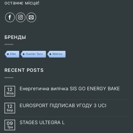
останнє місце!
БРЕНДЫ
Elite
Garmin Tacx
Wahoo
RECENT POSTS
Енергетична випічка SIS GO ENERGY BAKE
12
Жов
Немає
Коментарів
до
EUROSPORT ПІДПИСАВ УГОДУ З UCI
12
Енергетична
випічка
Бер
Немає
SIS
Коментарів
GO
до
ENERGY
STAGES ULTEGRA L
09
EUROSPORT
BAKE
ПІДПИСАВ
Тра
Немає
УГОДУ
Коментарів