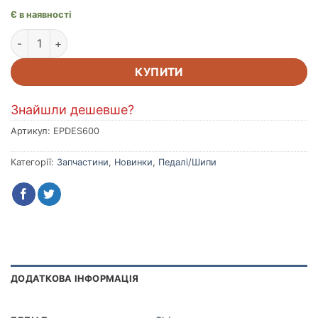
Є в наявності
Педалі PD-ES600 SPD односторонній механізм кількість
КУПИТИ
Знайшли дешевше?
Артикул:
EPDES600
Категорії:
Запчастини
,
Новинки
,
Педалі/Шипи
ДОДАТКОВА ІНФОРМАЦІЯ