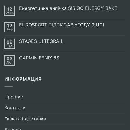
Енергетична випічка SIS GO ENERGY BAKE
12
Жов
Немає
Коментарів
до
EUROSPORT ПІДПИСАВ УГОДУ З UCI
12
Енергетична
випічка
Бер
Немає
SIS
Коментарів
GO
до
ENERGY
STAGES ULTEGRA L
09
EUROSPORT
BAKE
ПІДПИСАВ
Тра
Немає
УГОДУ
Коментарів
З
до
UCI
GARMIN FENIX 6S
03
STAGES
ULTEGRA
Лют
Немає
L
Коментарів
до
GARMIN
ИНФОРМАЦИЯ
FENIX
6S
Про нас
Контакти
Оплата і доставка
Бренди