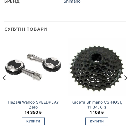
БРЕНД
Shimano
СУПУТНІ ТОВАРИ
Педалі Wahoo SPEEDPLAY
Касета Shimano CS-HG31,
Zero
11-34, 8-з
14 350
₴
1 108
₴
КУПИТИ
КУПИТИ