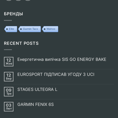
БРЕНДЫ
Elite
Garmin Tacx
Wahoo
RECENT POSTS
Енергетична випічка SIS GO ENERGY BAKE
12
Жов
Немає
Коментарів
до
EUROSPORT ПІДПИСАВ УГОДУ З UCI
12
Енергетична
випічка
Бер
Немає
SIS
Коментарів
GO
до
ENERGY
STAGES ULTEGRA L
09
EUROSPORT
BAKE
ПІДПИСАВ
Тра
Немає
УГОДУ
Коментарів
З
до
UCI
GARMIN FENIX 6S
03
STAGES
ULTEGRA
Лют
Немає
L
Коментарів
до