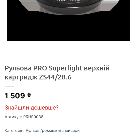
Рульова PRO Superlight верхній
картридж ZS44/28.6
1 509
₴
Знайшли дешевше?
Артикул:
PRHS0038
Категорія:
Рульові/ромашки/спейсери