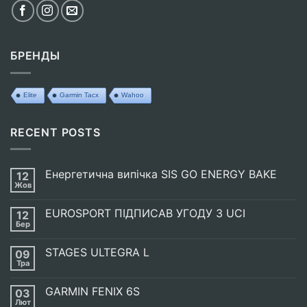
БРЕНДЫ
Elite
Garmin Tacx
Wahoo
RECENT POSTS
Енергетична випічка SIS GO ENERGY BAKE
12
Жов
Немає
Коментарів
до
EUROSPORT ПІДПИСАВ УГОДУ З UCI
12
Енергетична
випічка
Бер
Немає
SIS
Коментарів
GO
до
ENERGY
STAGES ULTEGRA L
09
EUROSPORT
BAKE
ПІДПИСАВ
Тра
Немає
УГОДУ
Коментарів
З
до
UCI
GARMIN FENIX 6S
03
STAGES
ULTEGRA
Лют
Немає