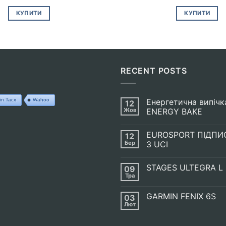
КУПИТИ
КУПИТИ
RECENT POSTS
in Tacx
Wahoo
Енергетична випічк
12
Жов
ENERGY BAKE
Немає
Коментарів
EUROSPORT ПІДПИ
12
до
Енергетична
Бер
З UCI
випічка
SIS
Немає
GO
Коментарів
STAGES ULTEGRA L
09
ENERGY
до
BAKE
EUROSPORT
Тра
Немає
ПІДПИСАВ
Коментарів
УГОДУ
до
З
GARMIN FENIX 6S
03
STAGES
UCI
ULTEGRA
Лют
Немає
L
Коментарів
до
GARMIN