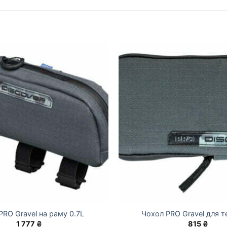
PRO Gravel на раму 0.7L
Чохол PRO Gravel для 
1 777
₴
815
₴