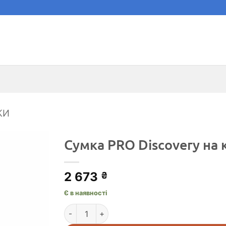
КИ
Сумка PRO Discovery на к
2 673
₴
Є в наявності
Сумка PRO Discovery на кермо 8L, сіра кільк