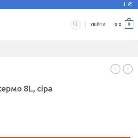
0
УВІЙТИ
0
₴
ермо 8L, сіра
ість