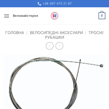
Skip
+38 097 470 21 87
to
content
0
Веломайстерня
ГОЛОВНА
/
ВЕЛОСИПЕДНІ АКСЕСУАРИ
/
ТРОСИ/
РУБАШКИ