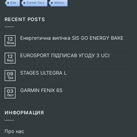
Elite
Garmin Tacx
Wahoo
RECENT POSTS
Енергетична випічка SIS GO ENERGY BAKE
12
Жов
Немає
Коментарів
до
EUROSPORT ПІДПИСАВ УГОДУ З UCI
12
Енергетична
випічка
Бер
Немає
SIS
Коментарів
GO
до
ENERGY
STAGES ULTEGRA L
09
EUROSPORT
BAKE
ПІДПИСАВ
Тра
Немає
УГОДУ
Коментарів
З
до
UCI
GARMIN FENIX 6S
03
STAGES
ULTEGRA
Лют
Немає
L
Коментарів
до
GARMIN
ИНФОРМАЦИЯ
FENIX
6S
Про нас