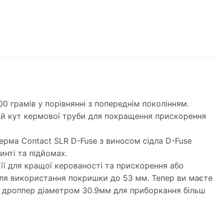
 грамів у порівнянні з попереднім поколінням.
ий кут кермової труби для покращення прискорення
 керма Contact SLR D-Fuse з виносом сідла D-Fuse
инті та підйомах.
 її для кращої керованості та прискорення або
 для використання покришки до 53 мм. Тепер ви маєте
ти дроппер діаметром 30.9мм для приборкання більш