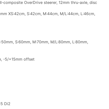
-composite OverDrive steerer, 12mm thru-axle, disc
.8mm XS:42cm, S:42cm, M:44cm, M/L:44cm, L:46cm,
XS:50mm, S:60mm, M:70mm, M/L:80mm, L:80mm,
e, -5/+15mm offset
5 Di2