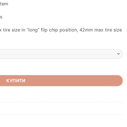
stem
s
re size in “long” flip chip position, 42mm max tire size
l Blurple кількість
КУПИТИ