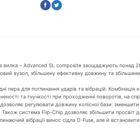
а вилка – Advanced SL composite заощаджують понад 200
овий вузол, збільшену ефективну довжину та збільшен
дні пера для поглинання ударів та вібрацій. Комбінація
еності та гнучкості при проходженні поворотів, на спр
і дозволяє регулювати довжину колісної бази: зменшити
. Також система Flip-Chip дозволяє збільшити просвіт
линаючий вібрації винос сідла D-Fuse, але й встанови