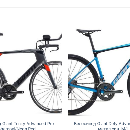
Giant Trinity Advanced Pro
Велосипед Giant Defy Adv
harcoal/Neon Red
метал син. M/L