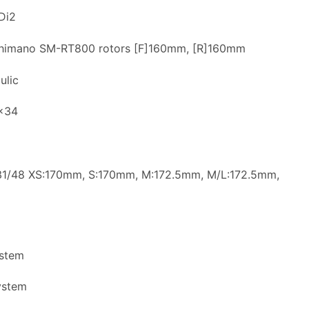
Di2
 Shimano SM-RT800 rotors [F]160mm, [R]160mm
ulic
1×34
31/48 XS:170mm, S:170mm, M:172.5mm, M/L:172.5mm,
ystem
ystem