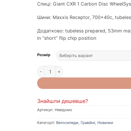
Спиці: Giant CXR 1 Carbon Disc WheelSy
Шини: Maxxis Receptor, 700x40c, tubeles
Додатково: tubeless prepared, 53mm max ti
in “short” flip chip position
Розмір
Велосипед Giant Revolt Advanced Pro 0 Digita
Знайшли дешевше?
Артикул:
Невідомо
Категорії:
Велосипеди
,
Гравійні
,
Новинки