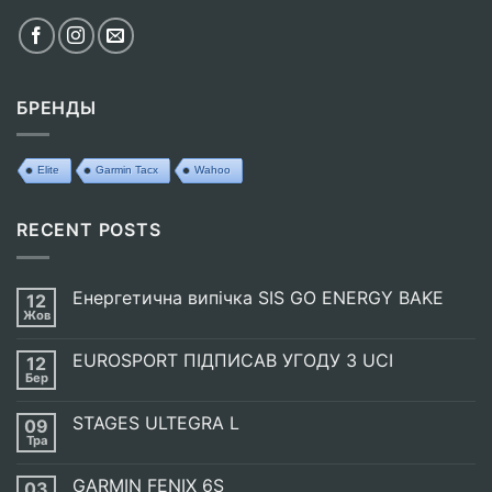
БРЕНДЫ
Elite
Garmin Tacx
Wahoo
RECENT POSTS
Енергетична випічка SIS GO ENERGY BAKE
12
Жов
Немає
Коментарів
до
EUROSPORT ПІДПИСАВ УГОДУ З UCI
12
Енергетична
випічка
Бер
Немає
SIS
Коментарів
GO
до
ENERGY
STAGES ULTEGRA L
09
EUROSPORT
BAKE
ПІДПИСАВ
Тра
Немає
УГОДУ
Коментарів
З
до
UCI
GARMIN FENIX 6S
03
STAGES