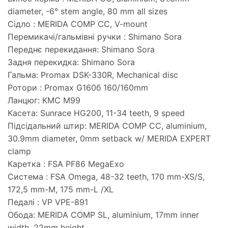
diameter, -6° stem angle, 80 mm all sizes
Сідло : MERIDA COMP CC, V-mount
Перемикачі/гальмівні ручки : Shimano Sora
Переднє перекидання: Shimano Sora
Задня перекидка: Shimano Sora
Гальма: Promax DSK-330R, Mechanical disc
Ротори : Promax G160б 160/160mm
Ланцюг: KMC M99
Касета: Sunrace HG200, 11-34 teeth, 9 speed
Підсідальний штир: MERIDA COMP CC, aluminium,
30.9mm diameter, 0mm setback w/ MERIDA EXPERT
clamp
Каретка : FSA PF86 MegaExo
Система : FSA Omega, 48-32 teeth, 170 mm-XS/S,
172,5 mm-M, 175 mm-L /XL
Педалі : VP VPE-891
Обода: MERIDA COMP SL, aluminium, 17mm inner
width, 22mm height