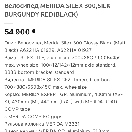
Велосипед MERIDA SILEX 300,SILK
BURGUNDY RED(BLACK)
54 900
₴
Опис Велосипед Merida Silex 300 Glossy Black (Matt
Black) A62211A 01929, A62211A 01927
Рама : SILEX LITE, aluminium, 700x38C / 650Bx45C
max. wheelsize, 100×12/142x12mm axle standard,
BB86 bottom bracket standard
Виделка : MERIDA SILEX CF2, Tapered, carbon,
700x38C/650Bx45C max. wheelsize
Кермо: MERIDA EXPERT GR, aluminium, 400mm (XS-
S), 420mm (M), 440mm (L/XL) with MERIDA ROAD
COMP tape
з MERIDA COMP EC grips
Рульова колонка MERIDA M2331
Винос керма : MERIDA CC, aluminium, 31.8mm