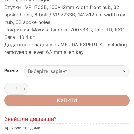
Втулки : VP 173SB, 100x12mm width front hub, 32
spoke holes, 6 bolt / VP 273SB, 142x12mm width rear
hub, 32 spoke holes
Покришки: Maxxis Rambler, 700x38C, fold, TR, EXO
Вага : 10.4 кг
Додатково : задня вісь MERIDA EXPERT SL including
removeable lever, 6/4mm allen key
Розмір
Велосипед MERIDA SILEX 300,SILK BURGUNDY RED(BLACK) к
КУПИТИ
Знайшли дешевше?
Артикул:
Невідомо