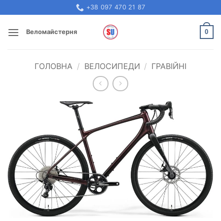
Skip
+38 097 470 21 87
to
content
0
Веломайстерня
ГОЛОВНА
/
ВЕЛОСИПЕДИ
/
ГРАВІЙНІ