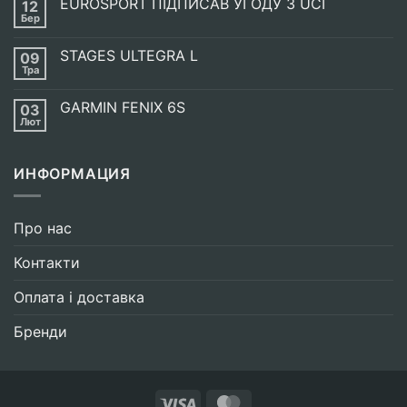
EUROSPORT ПІДПИСАВ УГОДУ З UCI
12
Енергетична
випічка
Бер
Немає
SIS
Коментарів
GO
до
ENERGY
STAGES ULTEGRA L
09
EUROSPORT
BAKE
ПІДПИСАВ
Тра
Немає
УГОДУ
Коментарів
З
до
UCI
GARMIN FENIX 6S
03
STAGES
ULTEGRA
Лют
Немає
L
Коментарів
до
GARMIN
ИНФОРМАЦИЯ
FENIX
6S
Про нас
Контакти
Оплата і доставка
Бренди
Visa
MasterCard