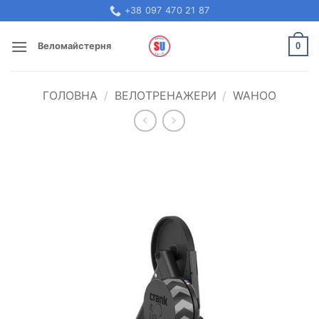
Skip
+38 097 470 21 87
to
content
0
Веломайстерня
ГОЛОВНА
/
ВЕЛОТРЕНАЖЕРИ
/
WAHOO