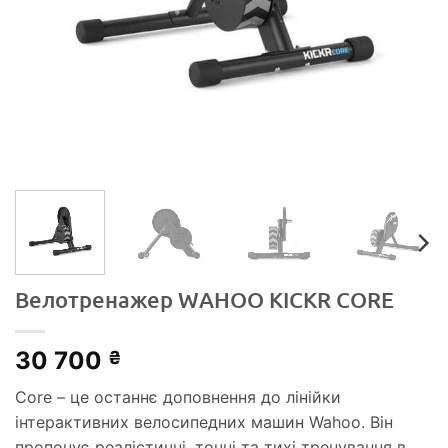
Велотренажер WAHOO KICKR CORE
30 700
₴
Core – це останнє доповнення до лінійки
інтерактивних велосипедних машин Wahoo. Він
пропонує реалістичні, точні та тихі тренування в