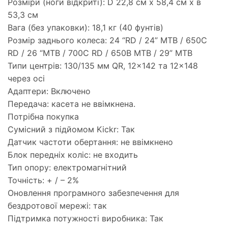
Розміри (ноги відкриті): D 22,8 см х 58,4 см х в
53,3 см
Вага (без упаковки): 18,1 кг (40 фунтів)
Розмір заднього колеса: 24 “RD / 24” MTB / 650C
RD / 26 “MTB / 700C RD / 650B MTB / 29” MTB
Типи центрів: 130/135 мм QR, 12×142 та 12×148
через осі
Адаптери: Включено
Передача: касета не ввімкнена.
Потрібна покупка
Сумісний з підйомом Kickr: Так
Датчик частоти обертання: не ввімкнено
Блок передніх коліс: не входить
Тип опору: електромагнітний
Точність: + / – 2%
Оновлення програмного забезпечення для
бездротової мережі: так
Підтримка потужності виробника: Так