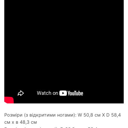
Розміри (з відкритими ногами): W 50,8 см X D 58,4
см х в 48,3 см