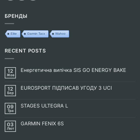
БРЕНДЫ
Elite
Garmin Tacx
Wahoo
RECENT POSTS
Енергетична випічка SIS GO ENERGY BAKE
12
Жов
Немає
Коментарів
до
EUROSPORT ПІДПИСАВ УГОДУ З UCI
12
Енергетична
випічка
Бер
Немає
SIS
Коментарів
GO
до
ENERGY
STAGES ULTEGRA L
09
EUROSPORT
BAKE
ПІДПИСАВ
Тра
Немає
УГОДУ
Коментарів
З
до
UCI
GARMIN FENIX 6S
03
STAGES
ULTEGRA
Лют
Немає
L
Коментарів
до