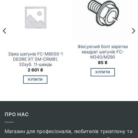
Фіксуючий болт каретки
квадрат шатунів FC-
Зірка шатунів FC-M8000-1
M340/M290
DEORE XT SM-CRM81,
85
₴
32зуб. 11-швидк
2 601
₴
КУПИТИ
КУПИТИ
ПРО НАС
Магазин для професіоналів, любителів триатлону та