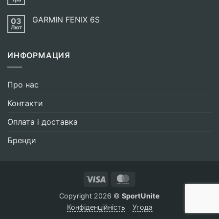
Немає
УГОДУ
Коментарів
З
до
UCI
GARMIN FENIX 6S
03
STAGES
ULTEGRA
Лют
Немає
L
Коментарів
до
GARMIN
ИНФОРМАЦИЯ
FENIX
6S
Про нас
Контакти
Оплата і доставка
Бренди
Visa
MasterCard
Copyright 2026 ©
SportUnite
Конфіденційність
Угода