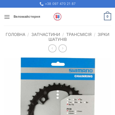
Skip
+38 097 470 21 87
to
content
0
Веломайстерня
ГОЛОВНА
/
ЗАПЧАСТИНИ
/
ТРАНСМІСІЯ
/
ЗІРКИ
ШАТУНІВ