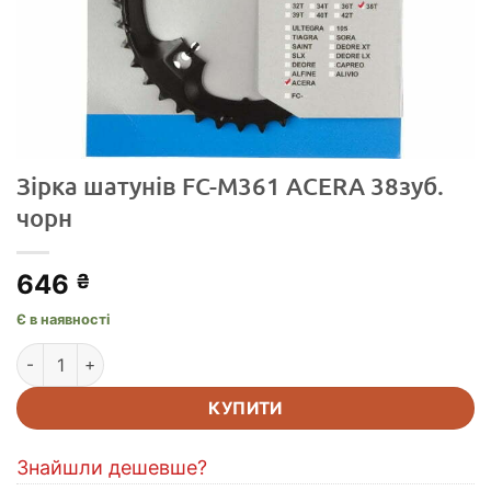
Зірка шатунів FC-M361 ACERA 38зуб.
чорн
646
₴
Є в наявності
Зірка шатунів FC-M361 ACERA 38зуб. чорн кількість
КУПИТИ
Знайшли дешевше?