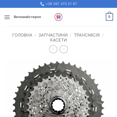
Skip
+38 097 470 21 87
to
content
0
Веломайстерня
ГОЛОВНА
/
ЗАПЧАСТИНИ
/
ТРАНСМІСІЯ
/
КАСЕТИ