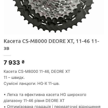
Касета CS-M8000 DEORE XT, 11-46 11-
зв
7 933
₴
Касета CS-M8000 11-46, DEORE XT
11 – швидк.
Сумісні ланцюги: HG-X 11-шв.
• Легка та ефективна касета HG широкого
діапазону 11-46 рівня DEORE XT
• Оптимізована градація і передаточні відношення