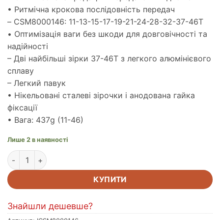
• Ритмічна крокова послідовність передач
– CSM8000146: 11-13-15-17-19-21-24-28-32-37-46T
• Оптимізація ваги без шкоди для довговічності та
надійності
– Дві найбільші зірки 37-46Т з легкого алюмінієвого
сплаву
– Легкий павук
• Нікельовані сталеві зірочки і анодована гайка
фіксації
• Вага: 437g (11-46)
Лише 2 в наявності
Касета CS-M8000 DEORE XT, 11-46 11-зв кількість
КУПИТИ
Знайшли дешевше?