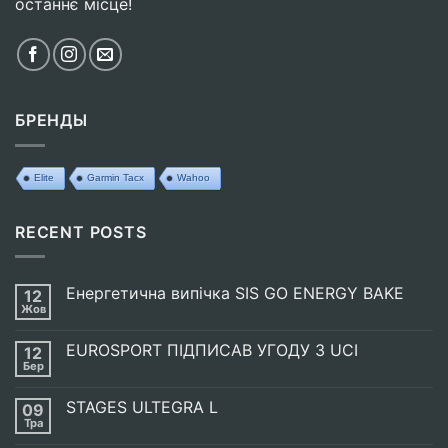
останнє місце!
БРЕНДЫ
Elite
Garmin Tacx
Wahoo
RECENT POSTS
Енергетична випічка SIS GO ENERGY BAKE
12
Жов
Немає
Коментарів
до
EUROSPORT ПІДПИСАВ УГОДУ З UCI
12
Енергетична
випічка
Бер
Немає
SIS
Коментарів
GO
до
ENERGY
STAGES ULTEGRA L
09
EUROSPORT
BAKE
ПІДПИСАВ
Тра
Немає
УГОДУ
Коментарів