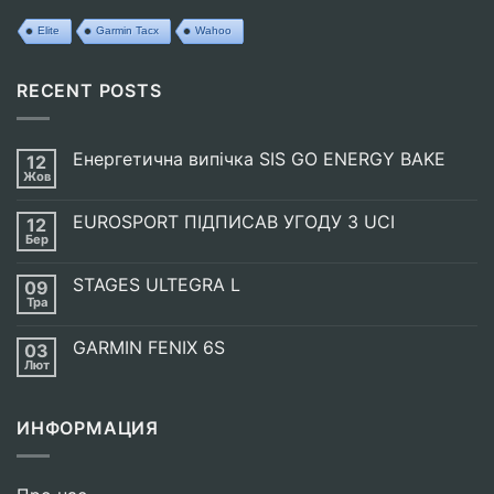
Elite
Garmin Tacx
Wahoo
RECENT POSTS
Енергетична випічка SIS GO ENERGY BAKE
12
Жов
Немає
Коментарів
до
EUROSPORT ПІДПИСАВ УГОДУ З UCI
12
Енергетична
випічка
Бер
Немає
SIS
Коментарів
GO
до
ENERGY
STAGES ULTEGRA L
09
EUROSPORT
BAKE
ПІДПИСАВ
Тра
Немає
УГОДУ
Коментарів
З
до
UCI
GARMIN FENIX 6S
03
STAGES
ULTEGRA
Лют
Немає
L
Коментарів
до
GARMIN
ИНФОРМАЦИЯ
FENIX
6S