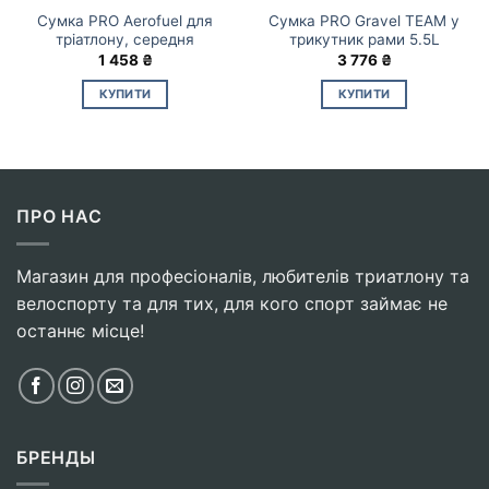
Сумка PRO Aerofuel для
Сумка PRO Gravel TEAM у
тріатлону, середня
трикутник рами 5.5L
1 458
₴
3 776
₴
КУПИТИ
КУПИТИ
ПРО НАС
Магазин для професіоналів, любителів триатлону та
велоспорту та для тих, для кого спорт займає не
останнє місце!
БРЕНДЫ