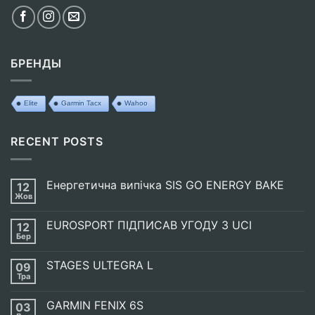
БРЕНДЫ
Elite
Garmin Tacx
Wahoo
RECENT POSTS
Енергетична випічка SIS GO ENERGY BAKE
12
Жов
Немає
Коментарів
до
EUROSPORT ПІДПИСАВ УГОДУ З UCI
12
Енергетична
випічка
Бер
Немає
SIS
Коментарів
GO
до
ENERGY
STAGES ULTEGRA L
09
EUROSPORT
BAKE
ПІДПИСАВ
Тра
Немає
УГОДУ
Коментарів
З
до
UCI
GARMIN FENIX 6S
03
STAGES