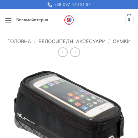
Skip
+38 097 470 21 87
to
content
0
Веломайстерня
ГОЛОВНА
/
ВЕЛОСИПЕДНІ АКСЕСУАРИ
/
СУМКИ