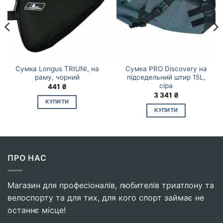
Сумка Longus TRIUNI, на
Сумка PRO Discovery на
раму, чорний
підседельний штир 15L,
сіра
441
₴
3 341
₴
КУПИТИ
КУПИТИ
ПРО НАС
Магазин для професіоналів, любителів триатлону та
велоспорту та для тих, для кого спорт займає не
останнє місце!